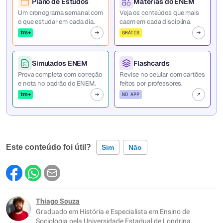
Plano de Estudos
Matérias do ENEM
Um cronograma semanal com
Veja os conteúdos que mais
o que estudar em cada dia.
caem em cada disciplina.
tm+
GRÁTIS
Simulados ENEM
Flashcards
Prova completa com correção
Revise no celular com cartões
e nota no padrão do ENEM.
feitos por professores.
tm+
NO APP
Este conteúdo foi útil?
Sim
Não
Este conteúdo contém informação incorreta
Este conteúdo não tem a informação que procuro
Thiago Souza
Graduado em História e Especialista em Ensino de
Outro
Sociologia pela Universidade Estadual de Londrina.