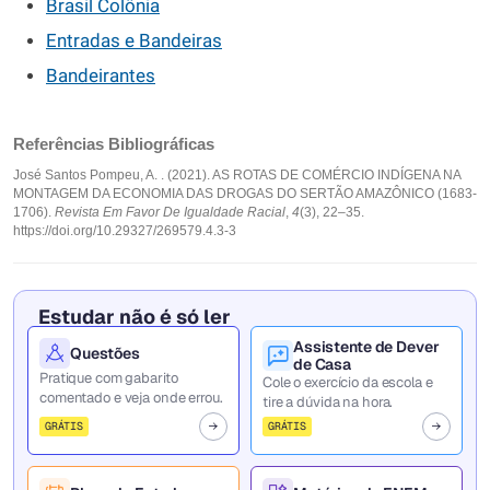
Brasil Colônia
Entradas e Bandeiras
Bandeirantes
Referências Bibliográficas
José Santos Pompeu, A. . (2021). AS ROTAS DE COMÉRCIO INDÍGENA NA
MONTAGEM DA ECONOMIA DAS DROGAS DO SERTÃO AMAZÔNICO (1683-
1706).
Revista Em Favor De Igualdade Racial
,
4
(3), 22–35.
https://doi.org/10.29327/269579.4.3-3
Estudar não é só ler
Assistente de Dever
Questões
de Casa
Pratique com gabarito
Cole o exercício da escola e
comentado e veja onde errou.
tire a dúvida na hora.
GRÁTIS
GRÁTIS