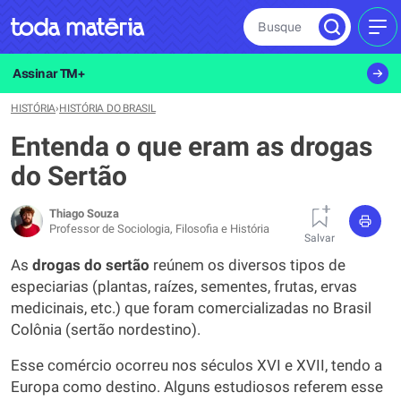
Busque
MEN
Assinar TM+
HISTÓRIA
›
HISTÓRIA DO BRASIL
Entenda o que eram as drogas
do Sertão
Thiago Souza
Professor de Sociologia, Filosofia e História
Salvar
As
drogas do sertão
reúnem os diversos tipos de
especiarias (plantas, raízes, sementes, frutas, ervas
medicinais, etc.) que foram comercializadas no Brasil
Colônia (sertão nordestino).
Esse comércio ocorreu nos séculos XVI e XVII, tendo a
Europa como destino. Alguns estudiosos referem esse