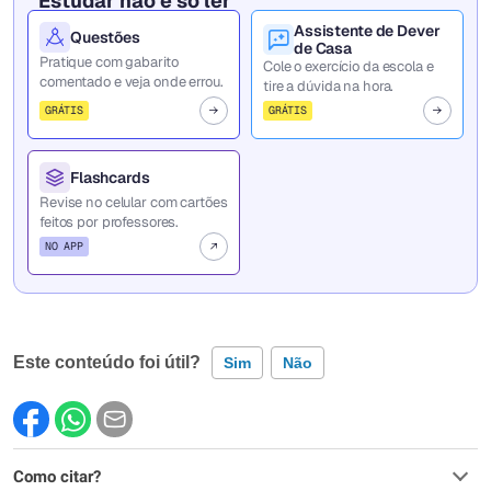
Estudar não é só ler
Assistente de Dever
Questões
de Casa
Pratique com gabarito
Cole o exercício da escola e
comentado e veja onde errou.
tire a dúvida na hora.
GRÁTIS
GRÁTIS
Flashcards
Revise no celular com cartões
feitos por professores.
NO APP
Este conteúdo foi útil?
Sim
Não
Este conteúdo contém informação incorreta
Como citar?
Este conteúdo não tem a informação que procuro