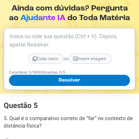
Ainda com dúvidas? Pergunta
ao
Ajudante IA
do Toda Matéria
Insira ou cole sua questão (Ctrl + V). Depois,
aperte Resolver.
ou
Colar texto
Inserir imagem
Caracteres:
0
/
900
Utilizações:
0
/5
Resolver
Questão 5
5. Qual é o comparativo correto de “far” no contexto de
distância física?