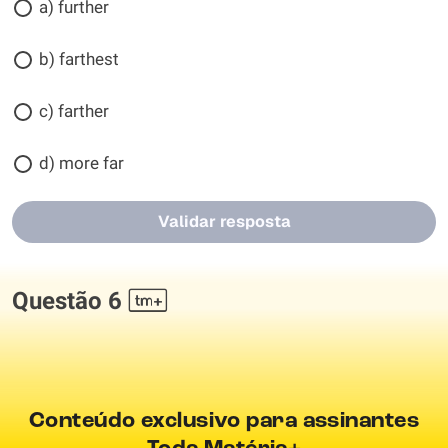
a) further
b) farthest
c) farther
d) more far
Validar resposta
Questão 6
Conteúdo exclusivo para assinantes