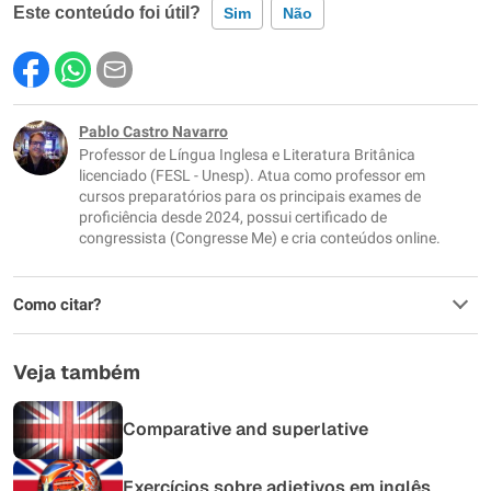
Este conteúdo foi útil?
Sim
Não
Este conteúdo contém informação incorreta
Este conteúdo não tem a informação que procuro
Pablo Castro Navarro
Professor de Língua Inglesa e Literatura Britânica
Outro
licenciado (FESL - Unesp). Atua como professor em
cursos preparatórios para os principais exames de
proficiência desde 2024, possui certificado de
congressista (Congresse Me) e cria conteúdos online.
Como citar?
Veja também
Comparative and superlative
Exercícios sobre adjetivos em inglês