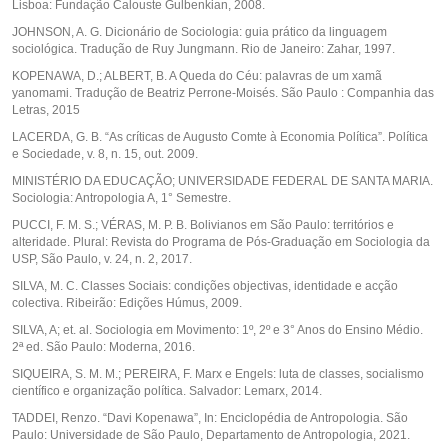
Lisboa: Fundação Calouste Gulbenkian, 2008.
JOHNSON, A. G. Dicionário de Sociologia: guia prático da linguagem
sociológica. Tradução de Ruy Jungmann. Rio de Janeiro: Zahar, 1997.
KOPENAWA, D.; ALBERT, B. A Queda do Céu: palavras de um xamã
yanomami. Tradução de Beatriz Perrone-Moisés. São Paulo : Companhia das
Letras, 2015
LACERDA, G. B. “As críticas de Augusto Comte à Economia Política”. Política
e Sociedade, v. 8, n. 15, out. 2009.
MINISTÉRIO DA EDUCAÇÃO; UNIVERSIDADE FEDERAL DE SANTA MARIA.
Sociologia: Antropologia A, 1° Semestre.
PUCCI, F. M. S.; VÉRAS, M. P. B. Bolivianos em São Paulo: territórios e
alteridade. Plural: Revista do Programa de Pós-Graduação em Sociologia da
USP, São Paulo, v. 24, n. 2, 2017.
SILVA, M. C. Classes Sociais: condições objectivas, identidade e acção
colectiva. Ribeirão: Edições Húmus, 2009.
SILVA, A; et. al. Sociologia em Movimento: 1º, 2º e 3° Anos do Ensino Médio.
2ª ed. São Paulo: Moderna, 2016.
SIQUEIRA, S. M. M.; PEREIRA, F. Marx e Engels: luta de classes, socialismo
científico e organização política. Salvador: Lemarx, 2014.
TADDEI, Renzo. “Davi Kopenawa”, In: Enciclopédia de Antropologia. São
Paulo: Universidade de São Paulo, Departamento de Antropologia, 2021.