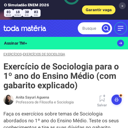
O Simuladão ENEM 2026
×
Garantir vaga
03
18
30
02
DIAS
HORAS
MIN
SEG
Busque
MEN
Assinar TM+
EXERCÍCIOS
›
EXERCÍCIOS DE SOCIOLOGIA
Exercício de Sociologia para o
1º ano do Ensino Médio (com
gabarito explicado)
+
Anita Sayuri Aguena
Professora de Filosofia e Sociologia
Salvar
Faça os exercícios sobre temas de Sociologia
abordados no 1º ano do Ensino Médio. Teste os seus
conhecimentos e tire as suas dúvidas no gabarito