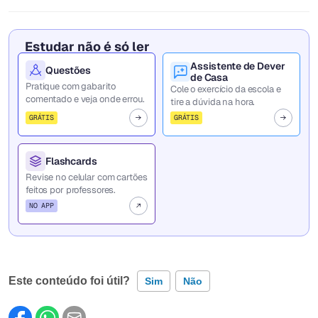
Estudar não é só ler
Assistente de Dever
Questões
de Casa
Pratique com gabarito
Cole o exercício da escola e
comentado e veja onde errou.
tire a dúvida na hora.
GRÁTIS
GRÁTIS
Flashcards
Revise no celular com cartões
feitos por professores.
NO APP
Este conteúdo foi útil?
Sim
Não