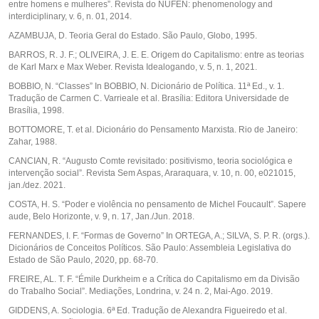
entre homens e mulheres”. Revista do NUFEN: phenomenology and
interdiciplinary, v. 6, n. 01, 2014.
AZAMBUJA, D. Teoria Geral do Estado. São Paulo, Globo, 1995.
BARROS, R. J. F.; OLIVEIRA, J. E. E. Origem do Capitalismo: entre as teorias
de Karl Marx e Max Weber. Revista Idealogando, v. 5, n. 1, 2021.
BOBBIO, N. “Classes” In BOBBIO, N. Dicionário de Política. 11ª Ed., v. 1.
Tradução de Carmen C. Varrieale et al. Brasília: Editora Universidade de
Brasília, 1998.
BOTTOMORE, T. et al. Dicionário do Pensamento Marxista. Rio de Janeiro:
Zahar, 1988.
CANCIAN, R. “Augusto Comte revisitado: positivismo, teoria sociológica e
intervenção social”. Revista Sem Aspas, Araraquara, v. 10, n. 00, e021015,
jan./dez. 2021.
COSTA, H. S. “Poder e violência no pensamento de Michel Foucault”. Sapere
aude, Belo Horizonte, v. 9, n. 17, Jan./Jun. 2018.
FERNANDES, I. F. “Formas de Governo” In ORTEGA, A.; SILVA, S. P. R. (orgs.).
Dicionários de Conceitos Políticos. São Paulo: Assembleia Legislativa do
Estado de São Paulo, 2020, pp. 68-70.
FREIRE, AL. T. F. “Émile Durkheim e a Crítica do Capitalismo em da Divisão
do Trabalho Social”. Mediações, Londrina, v. 24 n. 2, Mai-Ago. 2019.
GIDDENS, A. Sociologia. 6ª Ed. Tradução de Alexandra Figueiredo et al.