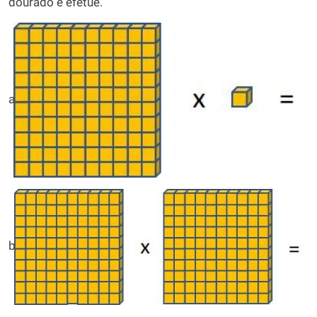
dourado e efetue.
a)
b)