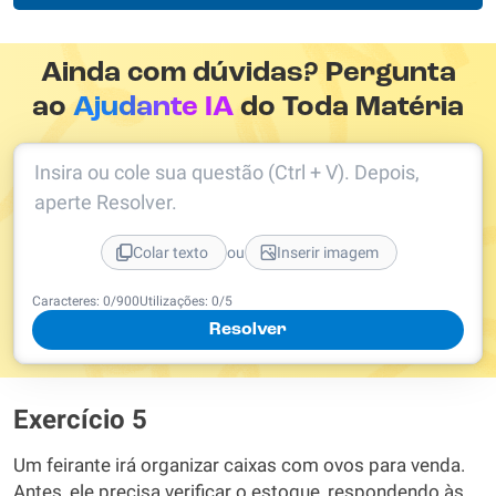
Ainda com dúvidas? Pergunta
ao
Ajudante IA
do Toda Matéria
Insira ou cole sua questão (Ctrl + V). Depois,
aperte Resolver.
ou
Colar texto
Inserir imagem
Caracteres:
0
/
900
Utilizações:
0
/5
Resolver
Exercício 5
Um feirante irá organizar caixas com ovos para venda.
Antes, ele precisa verificar o estoque, respondendo às