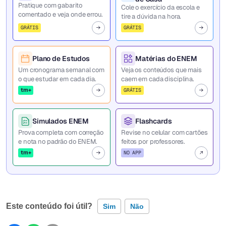
Pratique com gabarito
Cole o exercício da escola e
comentado e veja onde errou.
tire a dúvida na hora.
GRÁTIS
GRÁTIS
Plano de Estudos
Matérias do ENEM
Um cronograma semanal com
Veja os conteúdos que mais
o que estudar em cada dia.
caem em cada disciplina.
tm+
GRÁTIS
Simulados ENEM
Flashcards
Prova completa com correção
Revise no celular com cartões
e nota no padrão do ENEM.
feitos por professores.
tm+
NO APP
Este conteúdo foi útil?
Sim
Não