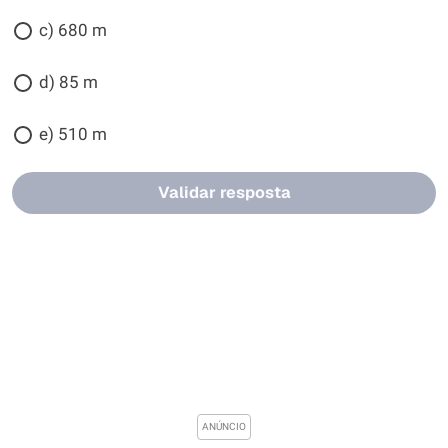
c) 680 m
d) 85 m
e) 510 m
Validar resposta