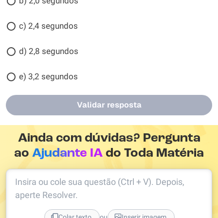
b) 2,0 segundos
c) 2,4 segundos
d) 2,8 segundos
e) 3,2 segundos
Validar resposta
Ainda com dúvidas? Pergunta
ao
Ajudante IA
do Toda Matéria
Insira ou cole sua questão (Ctrl + V). Depois,
aperte Resolver.
ou
Colar texto
Inserir imagem