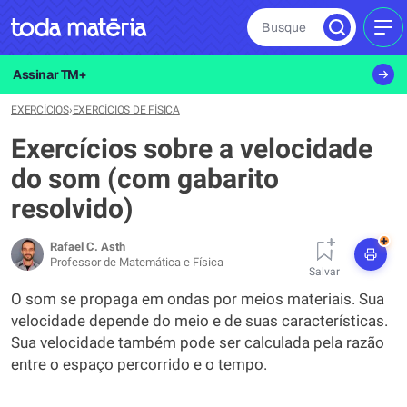
Busque
MEN
Assinar TM+
EXERCÍCIOS
›
EXERCÍCIOS DE FÍSICA
Exercícios sobre a velocidade
do som (com gabarito
resolvido)
+
Rafael C. Asth
Professor de Matemática e Física
Salvar
O som se propaga em ondas por meios materiais. Sua
velocidade depende do meio e de suas características.
Sua velocidade também pode ser calculada pela razão
entre o espaço percorrido e o tempo.