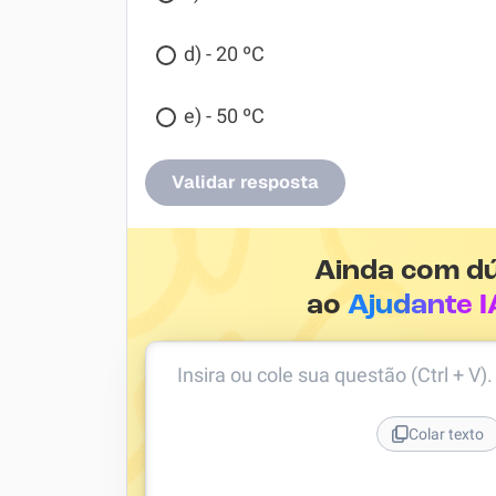
d) - 20 ºC
e) - 50 ºC
Validar resposta
Ainda com d
ao
Ajudante I
Insira ou cole sua questão (Ctrl + V)
Colar texto