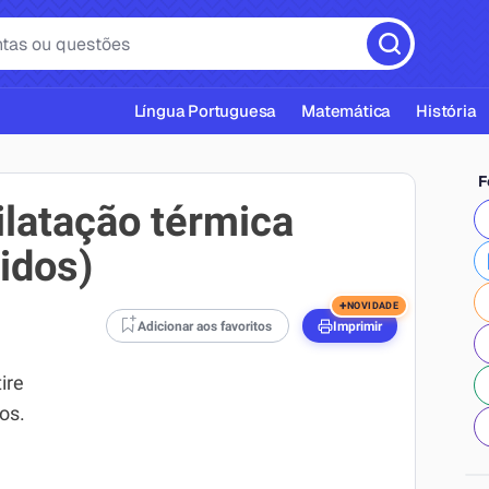
Língua Portuguesa
Matemática
História
F
ilatação térmica
vidos)
cas ABNT
+
NOVIDADE
Adicionar aos favoritos
Imprimir
ire
os.