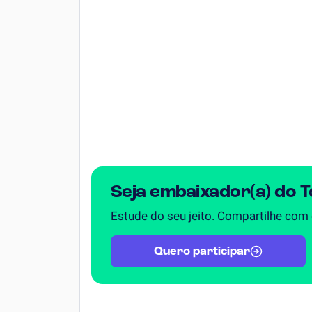
Química
Todos os Exercícios
Seja embaixador(a) do 
Estude do seu jeito. Compartilhe com
Quero participar