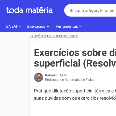
ENEM
Exercícios
Ferramentas
EXERCÍCIOS
›
EXERCÍCIOS DE FÍSICA
Página Inicial ENEM
ENEM
Ajudante de Dever de Casa
Plano de Estudos
Matemática
Corretor de Redação
Exercícios sobre d
Matérias do ENEM
Português
Exercícios
superficial (Resol
Corretor de Redação
História
Gerador Referências Bibliográfi
Rafael C. Asth
Exercícios ENEM
Biologia
Professor de Matemática e Física
Simulados ENEM
Inglês
Pratique dilatação superficial térmica e t
suas dúvidas com os exercícios resolvid
Tira Dúvidas
Geografia
Simulador SiSU
Física