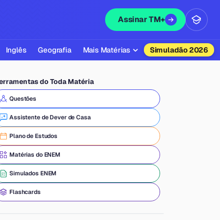
Assinar TM+
Inglês
Geografia
Mais Matérias
Simuladão 2026
Biologia
erramentas do Toda Matéria
Química
Questões
Física
Assistente de Dever de Casa
Filosofia
Plano de Estudos
Literatura
Matérias do ENEM
Sociologia
Simulados ENEM
Educação Física
Flashcards
Todas as Matérias