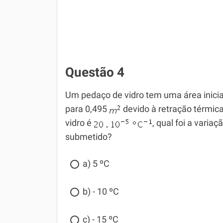
Questão 4
Um pedaço de vidro tem uma área inicia
para 0,495
devido à retração térmica.
vidro é
, qual foi a varia
submetido?
a) 5 ºC
b) - 10 ºC
c) - 15 ºC