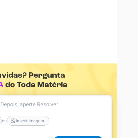
úvidas? Pergunta
A
do Toda Matéria
. Depois, aperte Resolver.
ou
Inserir imagem