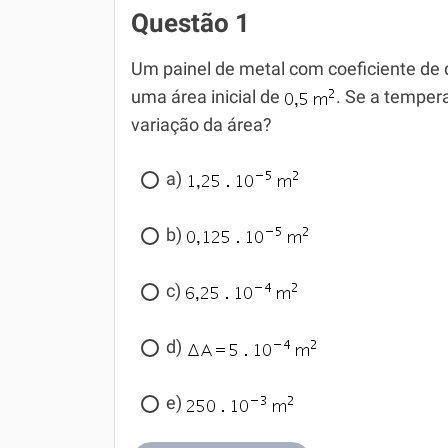
Questão 1
Um painel de metal com coeficiente de d
uma área inicial de
. Se a temper
variação da área?
a)
b)
c)
d)
e)