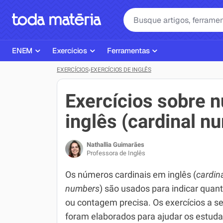
ENEM
Exercícios
Ferramentas
EXERCÍCIOS
›
EXERCÍCIOS DE INGLÊS
Página Inicial ENEM
ENEM
Ajudante de Dever de Casa
Plano de Estudos
Matemática
Corretor de Redação
Exercícios sobre 
Matérias do ENEM
Português
Exercícios
inglês (cardinal n
Corretor de Redação
História
Gerador Referências Bibliográfi
Nathallia Guimarães
Exercícios ENEM
Biologia
Professora de Inglês
Simulados ENEM
Inglês
Os números cardinais em inglês (
cardin
numbers
) são usados para indicar quan
Tira Dúvidas
Geografia
ou contagem precisa. Os exercícios a se
Simulador SiSU
Física
foram elaborados para ajudar os estud