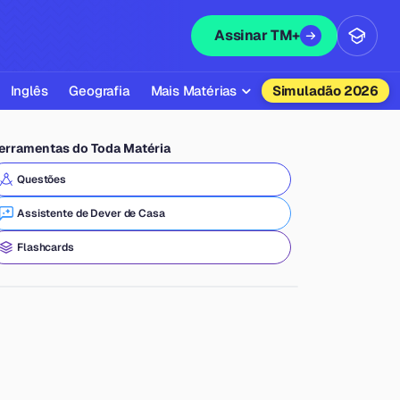
Assinar TM+
Inglês
Geografia
Mais Matérias
Simuladão 2026
Biologia
erramentas do Toda Matéria
Química
Questões
Física
Assistente de Dever de Casa
Filosofia
Flashcards
Literatura
Sociologia
Educação Física
Todas as Matérias