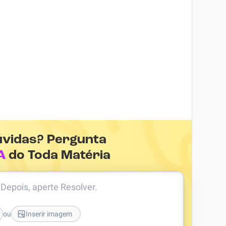
úvidas? Pergunta
A
do Toda Matéria
. Depois, aperte Resolver.
ou
Inserir imagem