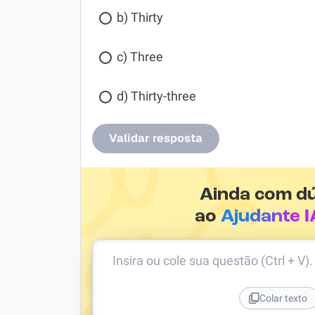
b) Thirty
c) Three
d) Thirty-three
Validar resposta
Ainda com d
ao
Ajudante I
Insira ou cole sua questão (Ctrl + V)
Colar texto