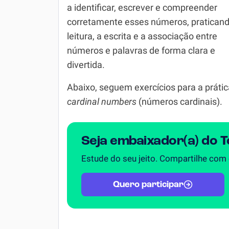
a identificar, escrever e compreender
Química
corretamente esses números, praticand
Todos os Exercícios
leitura, a escrita e a associação entre
números e palavras de forma clara e
divertida.
Abaixo, seguem exercícios para a prátic
cardinal numbers
(números cardinais).
Seja embaixador(a) do 
Estude do seu jeito. Compartilhe com
Quero participar