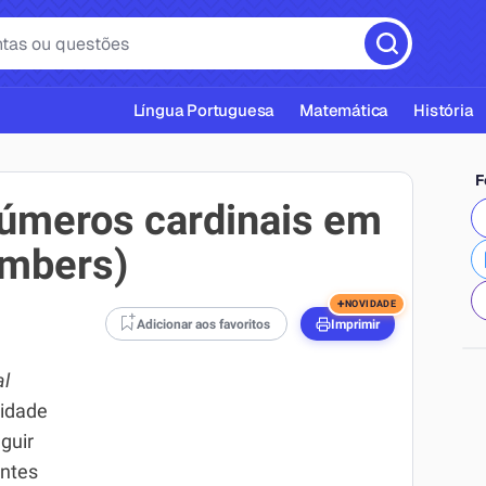
Língua Portuguesa
Matemática
História
F
números cardinais em
umbers)
cas ABNT
+
NOVIDADE
Adicionar aos favoritos
Imprimir
al
tidade
guir
antes