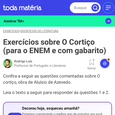
Busque
MEN
Assinar TM+
EXERCÍCIOS
›
EXERCÍCIOS DE LITERATURA
Exercícios sobre O Cortiço
(para o ENEM e com gabarito)
+
Rodrigo Luis
Professor de Português e Literatura
Salvar
Confira a seguir as questões comentadas sobre
O
cortiço,
obra de Aluísio de Azevedo.
Leia o texto a seguir para responder às questões 1 e 2.
Decorou hoje, esqueceu amanhã?
Estamos construindo o melhor app de estudos pra você