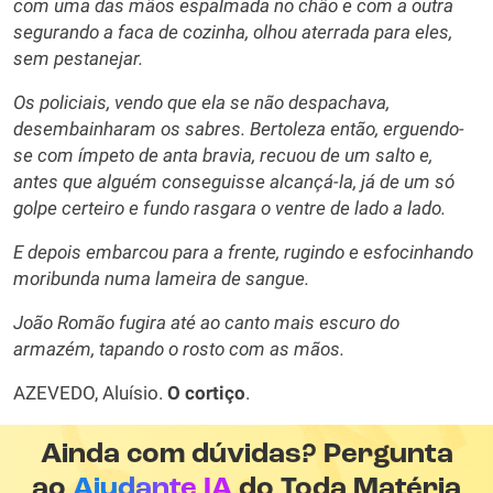
com uma das mãos espalmada no chão e com a outra
segurando a faca de cozinha, olhou aterrada para eles,
sem pestanejar.
Os policiais, vendo que ela se não despachava,
desembainharam os sabres. Bertoleza então, erguendo-
se com ímpeto de anta bravia, recuou de um salto e,
antes que alguém conseguisse alcançá-la, já de um só
golpe certeiro e fundo rasgara o ventre de lado a lado.
E depois embarcou para a frente, rugindo e esfocinhando
moribunda numa lameira de sangue.
João Romão fugira até ao canto mais escuro do
armazém, tapando o rosto com as mãos.
AZEVEDO, Aluísio.
O cortiço
.
Ainda com dúvidas? Pergunta
ao
Ajudante IA
do Toda Matéria