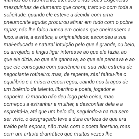
mesquinhas de ciumento que chora; tratou-o com toda a
solicitude, quando ele esteve a decidir com uma
pneumonite aguda; procurou afinar em tudo com o pobre
rapaz; não lhe falou nunca em coisas que cheirassem a
luxo, a arte, a estética, a originalidade; escondeu a sua
mal-educada e natural intuição pelo que é grande, ou belo,
ou arrojado, e fingiu ligar interesse ao que ele fazia, ao
que ele dizia, ao que ele ganhava, ao que ele pensava e ao
que ele conseguia com paciência na sua vida estreita de
negociante rotineiro; mas, de repente, zás! faltou-lhe o
equilíbrio e a mísera escorregou, caindo nos braços de
um boêmio de talento, libertino e poeta, jogador e
capoeira. O marido não deu logo pela coisa, mas
começou a estranhar a mulher, a desconfiar dela e a
espreitá-la, até que um belo dia, seguindo-a na rua sem
ser visto, o desgraçado teve a dura certeza de que era
traído pela esposa, não mais com o poeta libertino, mas
com um artista dramático que muitas vezes lhe