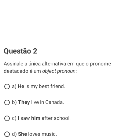
Questão 2
Assinale a única alternativa em que o pronome
destacado é um
object pronoun
:
a)
He
is my best friend.
b)
They
live in Canada.
c) I saw
him
after school.
d)
She
loves music.