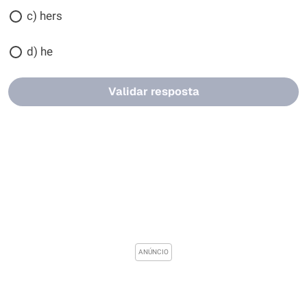
c) hers
d) he
Validar resposta