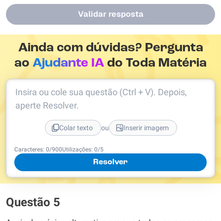
Validar resposta
Ainda com dúvidas? Pergunta
ao
Ajudante IA
do Toda Matéria
Insira ou cole sua questão (Ctrl + V). Depois,
aperte Resolver.
ou
Colar texto
Inserir imagem
Caracteres:
0
/
900
Utilizações:
0
/5
Resolver
Questão 5