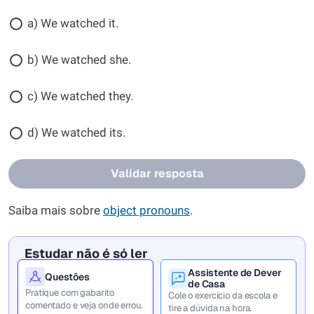
a) We watched it.
b) We watched she.
c) We watched they.
d) We watched its.
Validar resposta
Saiba mais sobre
object pronouns
.
Estudar não é só ler
Assistente de Dever
Questões
de Casa
Pratique com gabarito
Cole o exercício da escola e
comentado e veja onde errou.
tire a dúvida na hora.