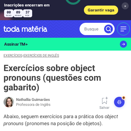
Inscrições encerram em
×
Garantir vaga
00
09
37
DIAS
HORAS
MIN
Busque
MEN
Assinar TM+
EXERCÍCIOS
›
EXERCÍCIOS DE INGLÊS
Exercícios sobre object
pronouns (questões com
gabarito)
+
Nathallia Guimarães
Professora de Inglês
Salvar
Abaixo, seguem exercícios para a prática dos
object
pronouns
(pronomes na posição de objetos).