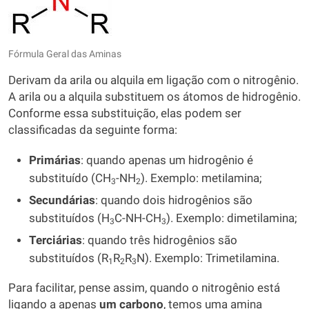
Fórmula Geral das Aminas
Derivam da arila ou alquila em ligação com o nitrogênio.
A arila ou a alquila substituem os átomos de hidrogênio.
Conforme essa substituição, elas podem ser
classificadas da seguinte forma:
Primárias
: quando apenas um hidrogênio é
substituído (CH
-NH
). Exemplo: metilamina;
3
2
Secundárias
: quando dois hidrogênios são
substituídos (H
C-NH-CH
). Exemplo: dimetilamina;
3
3
Terciárias
: quando três hidrogênios são
substituídos (R
R
R
N). Exemplo: Trimetilamina.
1
2
3
Para facilitar, pense assim, quando o nitrogênio está
ligando a apenas
um carbono
, temos uma amina