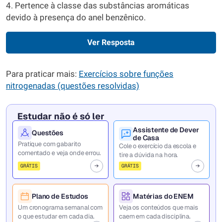
4. Pertence à classe das substâncias aromáticas
devido à presença do anel benzênico.
Ver Resposta
Para praticar mais:
Exercícios sobre funções
nitrogenadas (questões resolvidas)
Estudar não é só ler
Assistente de Dever
Questões
de Casa
Pratique com gabarito
Cole o exercício da escola e
comentado e veja onde errou.
tire a dúvida na hora.
GRÁTIS
GRÁTIS
Plano de Estudos
Matérias do ENEM
Um cronograma semanal com
Veja os conteúdos que mais
o que estudar em cada dia.
caem em cada disciplina.