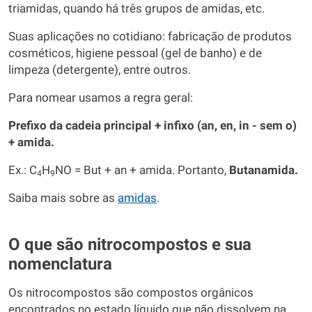
triamidas, quando há três grupos de amidas, etc.
Suas aplicações no cotidiano: fabricação de produtos
cosméticos, higiene pessoal (gel de banho) e de
limpeza (detergente), entre outros.
Para nomear usamos a regra geral:
Prefixo da cadeia principal + infixo (an, en, in - sem o)
+ amida.
Ex.: C
H
NO = But + an + amida. Portanto,
Butanamida.
4
9
Saiba mais sobre as
amidas
.
O que são nitrocompostos e sua
nomenclatura
Os nitrocompostos são compostos orgânicos
encontrados no estado líquido que não dissolvem na