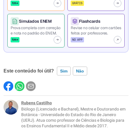
tm+
GRÁTIS
Simulados ENEM
Flashcards
Prova completa com correção
Revise no celular com cartões
e nota no padrão do ENEM.
feitos por professores.
tm+
NO APP
Este conteúdo foi útil?
Sim
Não
Este conteúdo contém informação incorreta
Este conteúdo não tem a informação que procuro
Rubens Castilho
Biólogo (Licenciado e Bacharel), Mestre e Doutorando em
Outro
Botânica - Universidade do Estado do Rio de Janeiro
(UERJ). Atua como professor de Ciências e Biologia para
os Ensinos Fundamental II e Médio desde 2017.