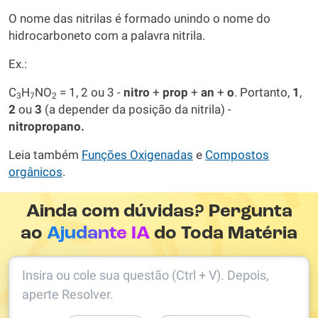
O nome das nitrilas é formado unindo o nome do
hidrocarboneto com a palavra nitrila.
Ex.:
C
H
NO
= 1, 2 ou 3 -
nitro
+
prop
+
an
+
o
. Portanto,
1
,
3
7
2
2
ou
3
(a depender da posição da nitrila) -
nitropropano.
Leia também
Funções Oxigenadas
e
Compostos
orgânicos
.
Ainda com dúvidas? Pergunta
ao
Ajudante IA
do Toda Matéria
Insira ou cole sua questão (Ctrl + V). Depois,
aperte Resolver.