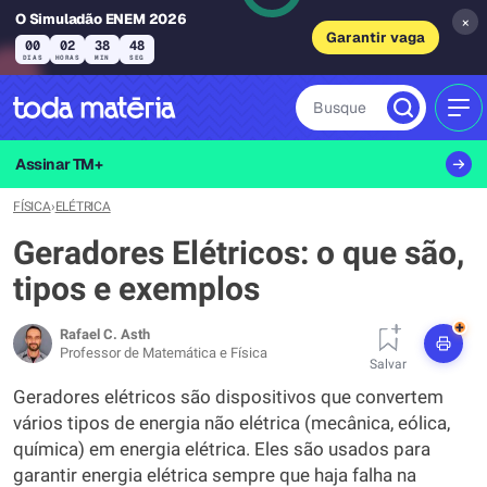
O Simuladão ENEM 2026
×
Garantir vaga
00
02
38
47
DIAS
HORAS
MIN
SEG
Busque
MEN
Assinar TM+
FÍSICA
›
ELÉTRICA
Geradores Elétricos: o que são,
tipos e exemplos
+
Rafael C. Asth
Professor de Matemática e Física
Salvar
Geradores elétricos são dispositivos que convertem
vários tipos de energia não elétrica (mecânica, eólica,
química) em energia elétrica. Eles são usados para
garantir energia elétrica sempre que haja falha na