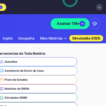
×
Assinar TM+
Inglês
Geografia
Mais Matérias
Simuladão 2026
Biologia
erramentas do Toda Matéria
Química
Questões
Física
Assistente de Dever de Casa
Filosofia
Plano de Estudos
Literatura
Matérias do ENEM
Sociologia
Simulados ENEM
Educação Física