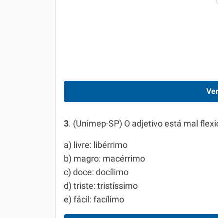
Ver
3
. (Unimep-SP) O adjetivo está mal fle­
a) livre: libérrimo
b) magro: macérrimo
c) doce: docílimo
d) triste: tristíssimo
e) fácil: facílimo