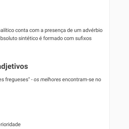
nalítico conta com a presença de um advérbio
 absoluto sintético é formado com sufixos
adjetivos
es fregueses" -
os melhores
en­contram-se no
erioridade