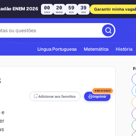
00
20
59
38
ladão ENEM 2026
Garantir minha vaga
DIAS
HORAS
MIN
SEG
Língua Portuguesa
Matemática
História
F
s
+
NOVIDADE
Adicionar aos favoritos
Imprimir
cas ABNT
o
e
er
as