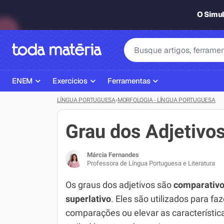
O Simu
ENEM
Exercícios
Ferramentas
LÍNGUA PORTUGUESA
›
MORFOLOGIA - LÍNGUA PORTUGUESA
Página Inicial ENEM
ENEM
Ajudante de Dever de Casa
Plano de Estudos
Matemática
Corretor de Redação
Grau dos Adjetivo
Matérias do ENEM
Português
Exercícios
Márcia Fernandes
Corretor de Redação
História
Gerador Referências Bibliográfi
Professora de Língua Portuguesa e Literatura
Exercícios ENEM
Biologia
Os graus dos adjetivos são
comparativ
superlativo
. Eles são utilizados para faz
Simulados ENEM
Inglês
comparações ou elevar as característic
Tira Dúvidas
Geografia