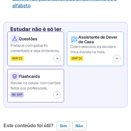
alfabeto
Estudar não é só ler
Assistente de Dever
Questões
de Casa
Pratique com gabarito
Cole o exercício da escola e
comentado e veja onde errou.
tire a dúvida na hora.
GRÁTIS
GRÁTIS
Flashcards
Revise no celular com cartões
feitos por professores.
NO APP
Este conteúdo foi útil?
Sim
Não