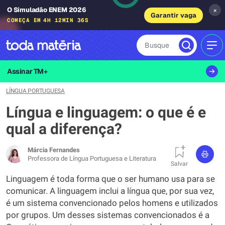
O Simuladão ENEM 2026
×
Garantir vaga
COMEÇA EM
4H 12MIN 36S
Busque
MEN
Assinar TM+
LÍNGUA PORTUGUESA
Língua e linguagem: o que é e
qual a diferença?
Márcia Fernandes
Professora de Língua Portuguesa e Literatura
Salvar
Linguagem é toda forma que o ser humano usa para se
comunicar. A linguagem inclui a língua que, por sua vez,
é um sistema convencionado pelos homens e utilizados
por grupos. Um desses sistemas convencionados é a