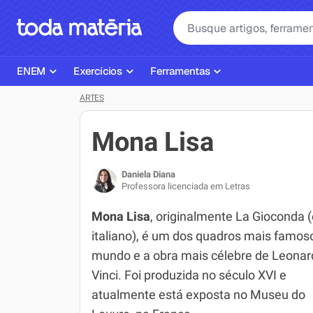
ENEM
Exercícios
Ferramentas
ARTES
Página Inicial ENEM
ENEM
Ajudante de Dever de Casa
Plano de Estudos
Matemática
Corretor de Redação
Mona Lisa
Matérias do ENEM
Português
Exercícios
Daniela Diana
Corretor de Redação
História
Gerador Referências Bibliográfi
Professora licenciada em Letras
Exercícios ENEM
Biologia
Mona Lisa
, originalmente La Gioconda 
italiano), é um dos quadros mais famos
Simulados ENEM
Inglês
mundo e a obra mais célebre de Leonar
Tira Dúvidas
Geografia
Vinci. Foi produzida no século XVI e
atualmente está exposta no Museu do
Simulador SiSU
Física