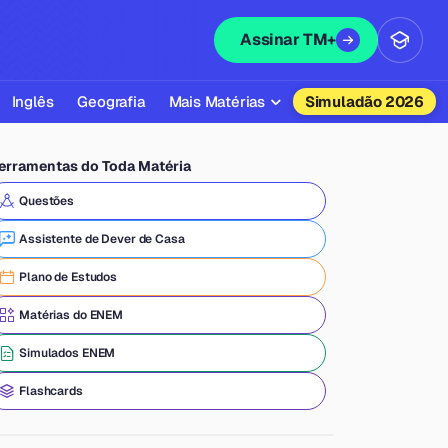
Assinar TM+
Inglês
Geografia
Mais Matérias
Simuladão 2026
Biologia
erramentas do Toda Matéria
Química
Questões
Física
Assistente de Dever de Casa
Filosofia
Plano de Estudos
Literatura
Matérias do ENEM
Sociologia
Simulados ENEM
Educação Física
Flashcards
Todas as Matérias