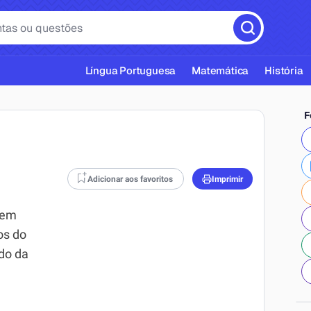
Língua Portuguesa
Matemática
História
F
Adicionar aos favoritos
Imprimir
cas ABNT
(em
os do
do da