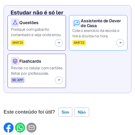
Estudar não é só ler
Assistente de Dever
Questões
de Casa
Pratique com gabarito
Cole o exercício da escola e
comentado e veja onde errou.
tire a dúvida na hora.
GRÁTIS
GRÁTIS
Flashcards
Revise no celular com cartões
feitos por professores.
NO APP
Este conteúdo foi útil?
Sim
Não
Este conteúdo contém informação incorreta