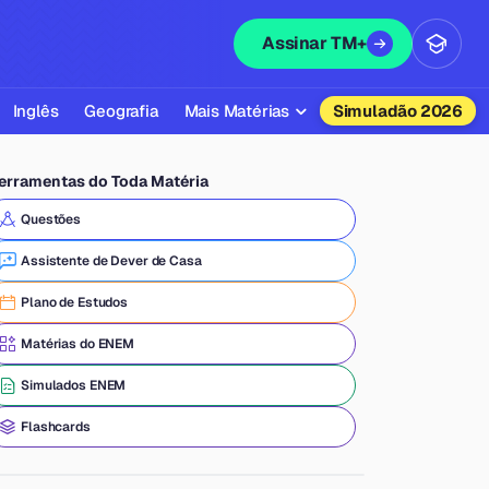
Assinar TM+
Inglês
Geografia
Mais Matérias
Simuladão 2026
Biologia
erramentas do Toda Matéria
Química
Questões
Física
Assistente de Dever de Casa
Filosofia
Plano de Estudos
Literatura
Matérias do ENEM
Sociologia
Simulados ENEM
Educação Física
Flashcards
Todas as Matérias