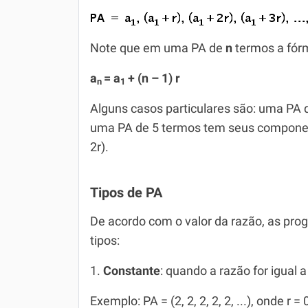
Note que em uma PA de
n
termos a fórm
a
= a
+ (n – 1) r
n
1
Alguns casos particulares são: uma PA de 
uma PA de 5 termos tem seus componentes 
2r).
Tipos de PA
De acordo com o valor da razão, as prog
tipos:
1.
Constante
: quando a razão for igual 
Exemplo: PA = (2, 2, 2, 2, 2, ...), onde r = 