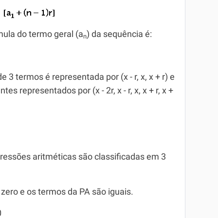
ula do termo geral (a
) da sequência é:
n
3 termos é representada por (x - r, x, x + r) e
representados por (x - 2r, x - r, x, x + r, x +
ressões aritméticas são classificadas em 3
a zero e os termos da PA são iguais.
0