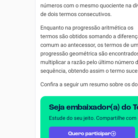
Química
números com o mesmo quociente na di
de dois termos consecutivos.
Todos os Exercícios
Enquanto na progressão aritmética os
termos são obtidos somando a diferenç
comum ao antecessor, os termos de u
progressão geométrica são encontrado
multiplicar a razão pelo último número 
sequência, obtendo assim o termo suce
Confira a seguir um resumo sobre os do
Seja embaixador(a) do 
Estude do seu jeito. Compartilhe com
Quero participar