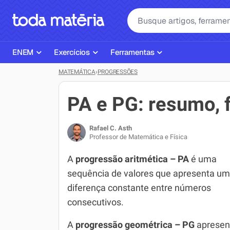
ENEM
Exercícios
Ferramentas
MATEMÁTICA
›
PROGRESSÕES
Página Inicial ENEM
ENEM
Ajudante de Dever de Casa
Plano de Estudos
Matemática
Corretor de Redação
PA e PG: resumo, 
Matérias do ENEM
Português
Exercícios
Rafael C. Asth
Corretor de Redação
História
Gerador Referências Bibliográfi
Professor de Matemática e Física
Exercícios ENEM
Biologia
A
progressão aritmética – PA
é uma
sequência de valores que apresenta u
Simulados ENEM
Inglês
diferença constante entre números
Tira Dúvidas
Geografia
consecutivos.
Simulador SiSU
Física
A
progressão geométrica – PG
apresen