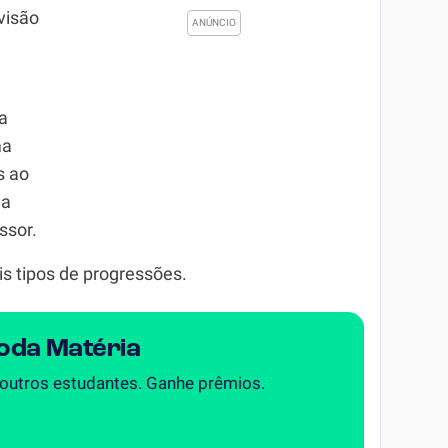
visão
a
ma
s ao
da
ssor.
is tipos de progressões.
Toda Matéria
 outros estudantes. Ganhe prêmios.