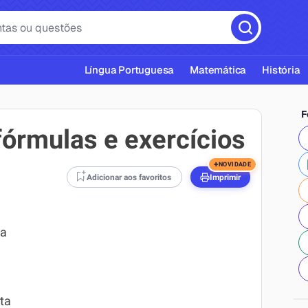
Língua Portuguesa
Matemática
História
F
fórmulas e exercícios
+
NOVIDADE
Adicionar aos favoritos
Imprimir
cas ABNT
ma
ta