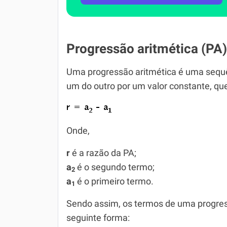
Progressão aritmética (PA)
Uma progressão aritmética é uma sequê
um do outro por um valor constante, qu
Onde,
r
é a razão da PA;
a
é o segundo termo;
2
a
é o primeiro termo.
1
Sendo assim, os termos de uma progres
seguinte forma: