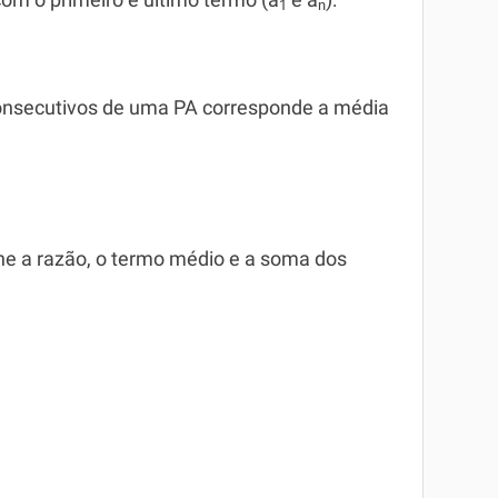
om o primeiro e último termo (a
e a
):
1
n
onsecutivos de uma PA corresponde a média
mine a razão, o termo médio e a soma dos