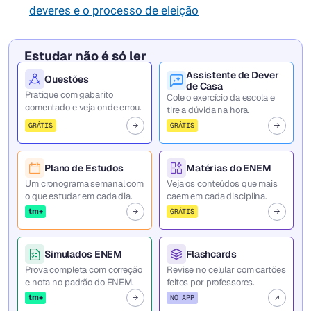
deveres e o processo de eleição
Estudar não é só ler
Assistente de Dever
Questões
de Casa
Pratique com gabarito
Cole o exercício da escola e
comentado e veja onde errou.
tire a dúvida na hora.
GRÁTIS
GRÁTIS
Plano de Estudos
Matérias do ENEM
Um cronograma semanal com
Veja os conteúdos que mais
o que estudar em cada dia.
caem em cada disciplina.
tm+
GRÁTIS
Simulados ENEM
Flashcards
Prova completa com correção
Revise no celular com cartões
e nota no padrão do ENEM.
feitos por professores.
tm+
NO APP