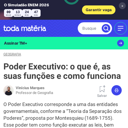
O Simuladão ENEM 2026
×
Garantir vaga
00
13
24
46
DIAS
HORAS
MIN
SEG
Busque
MEN
Assinar TM+
GEOGRAFIA
Poder Executivo: o que é, as
suas funções e como funciona
Vinícius Marques
Professor de Geografia
Salvar
O Poder Executivo corresponde a uma das entidades
governamentais, conforme a “Teoria da Separação dos
Poderes”, proposta por Montesquieu (1689-1755).
Esse poder tem como função executar as leis, bem