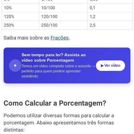
10%
10/100
0,1
120%
120/100
1,2
250%
250/100
2,5
Saiba mais sobre as
Frações
.
Sem tempo para ler? Assista ao
vídeo sobre Porcentagem
▶ Ver vídeo
Temos um vídeo completo sobre o assunto —
perfeito para quem prefere aprender
assistindo.
Como Calcular a Porcentagem?
Podemos utilizar diversas formas para calcular a
porcentagem. Abaixo apresentamos três formas
distintas: