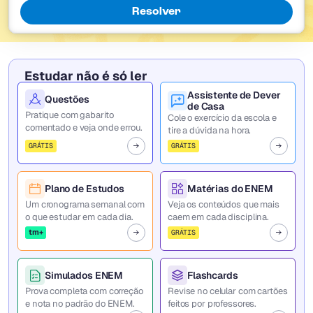
Resolver
Estudar não é só ler
Assistente de Dever
Questões
de Casa
Pratique com gabarito
Cole o exercício da escola e
comentado e veja onde errou.
tire a dúvida na hora.
GRÁTIS
GRÁTIS
Plano de Estudos
Matérias do ENEM
Um cronograma semanal com
Veja os conteúdos que mais
o que estudar em cada dia.
caem em cada disciplina.
tm+
GRÁTIS
Simulados ENEM
Flashcards
Prova completa com correção
Revise no celular com cartões
e nota no padrão do ENEM.
feitos por professores.