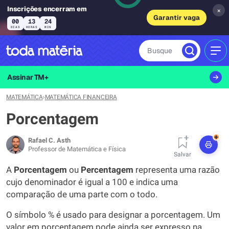
Inscrições encerram em
×
Garantir vaga
00
13
24
DIAS
HORAS
MIN
Busque
MEN
Assinar TM+
MATEMÁTICA
›
MATEMÁTICA FINANCEIRA
Porcentagem
+
Rafael C. Asth
Professor de Matemática e Física
Salvar
A
Porcentagem
ou
Percentagem
representa uma razão
cujo denominador é igual a 100 e indica uma
comparação de uma parte com o todo.
O símbolo % é usado para designar a porcentagem. Um
valor em porcentagem pode ainda ser expresso na