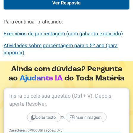
Ver Resposta
Para continuar praticando:
Exercícios de porcentagem (com gabarito explicado)
Atividades sobre porcentagem para o 5º ano (para
imprimir)
Ainda com dúvidas? Pergunta
ao
Ajudante IA
do Toda Matéria
Insira ou cole sua questão (Ctrl + V). Depois,
aperte Resolver.
ou
Colar texto
Inserir imagem
Caracteres:
0
/
900
Utilizações:
0
/5