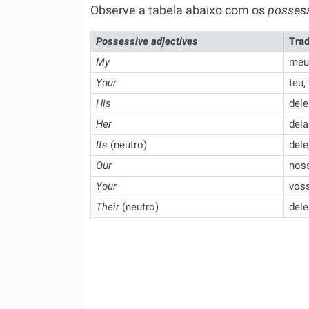
Observe a tabela abaixo com os
possess
Possessive adjectives
Tra
My
meu
Your
teu,
His
dele
Her
dela
Its
(neutro)
dele
Our
nos
Your
voss
Their
(neutro)
dele