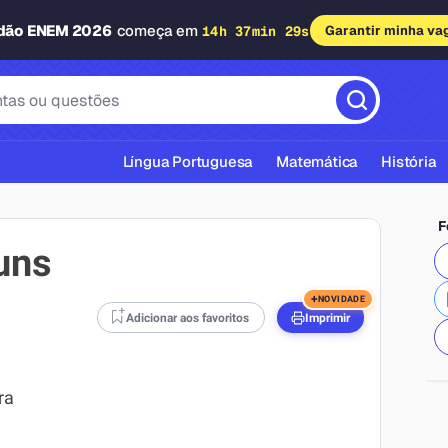
adão ENEM 2026
começa em
14h 37min 28s
Garantir minha va
Língua Portuguesa
Matemática
História
F
uns
+
NOVIDADE
Adicionar aos favoritos
Imprimir
cas ABNT
ra