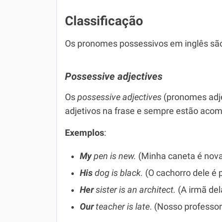
Classificação
Os pronomes possessivos em inglês são
Possessive adjectives
Os
possessive adjectives
(pronomes adj
adjetivos na frase e sempre estão aco
Exemplos
:
My
pen is new.
(Minha caneta é nova
His
dog is black.
(O cachorro dele é p
Her
sister is an architect.
(A irmã dela
Our
teacher is late
. (Nosso professor