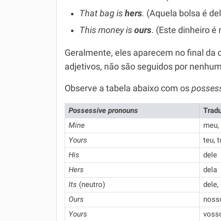
That bag is
hers
.
(Aquela bolsa é del
This money is
ours
. (Este dinheiro é
Geralmente, eles aparecem no final da
adjetivos, não são seguidos por nenhum
Observe a tabela abaixo com os
possess
Possessive pronouns
Trad
Mine
meu,
Yours
teu, 
His
dele
Hers
dela
Its
(neutro)
dele,
Ours
noss
Yours
vosso