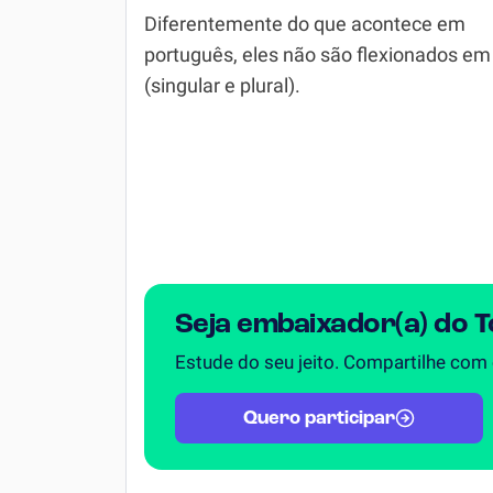
Diferentemente do que acontece em
Simulador SiSU
Física
português, eles não são flexionados em
Química
(singular e plural).
Todos os Exercícios
Seja embaixador(a) do 
Estude do seu jeito. Compartilhe com
Quero participar