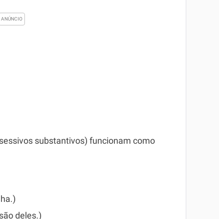
essivos substantivos) funcionam como
nha.)
 são deles.)