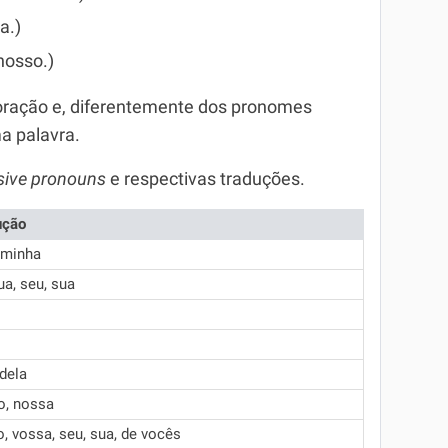
a.)
 nosso.)
 oração e, diferentemente dos pronomes
a palavra.
ive pronouns
e respectivas traduções.
ução
 minha
tua, seu, sua
 dela
o, nossa
, vossa, seu, sua, de vocês