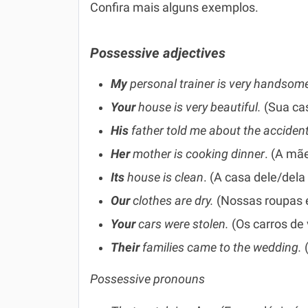
Confira mais alguns exemplos.
Possessive adjectives
My
personal trainer is very handsom
Your
house is very beautiful.
(Sua cas
His
father told me about the accident
Her
mother is cooking dinner
. (A mãe
Its
house is clean
. (A casa dele/dela
Our
clothes are dry.
(Nossas roupas 
Your
cars were stolen.
(Os carros de
Their
families came to the wedding.
Possessive pronouns