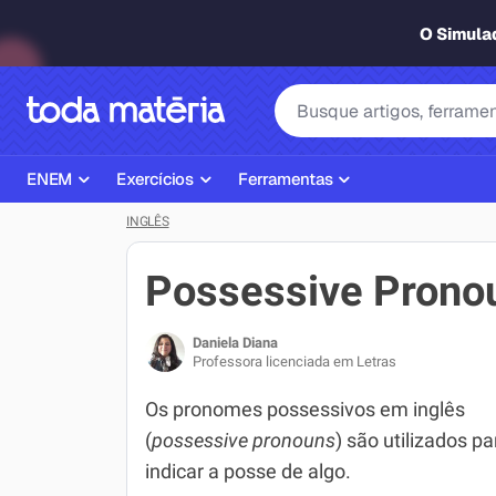
O Simul
ENEM
Exercícios
Ferramentas
INGLÊS
Página Inicial ENEM
ENEM
Ajudante de Dever de Casa
Plano de Estudos
Matemática
Corretor de Redação
Possessive Prono
Matérias do ENEM
Português
Exercícios
Daniela Diana
Corretor de Redação
História
Gerador Referências Bibliográfi
Professora licenciada em Letras
Exercícios ENEM
Biologia
Os pronomes possessivos em inglês
(
possessive pronouns
) são utilizados pa
Simulados ENEM
Inglês
indicar a posse de algo.
Tira Dúvidas
Geografia