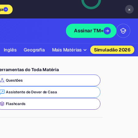
×
ga
Assinar TM+
Inglês
Geografia
Mais Matérias
Simuladão 2026
Biologia
erramentas do Toda Matéria
Química
Questões
Física
Assistente de Dever de Casa
Filosofia
Flashcards
Literatura
Sociologia
Educação Física