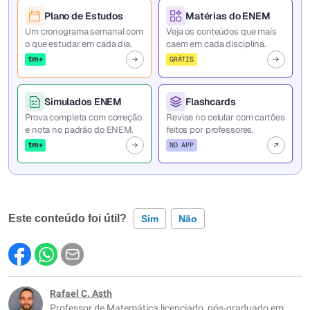
Plano de Estudos
Matérias do ENEM
Um cronograma semanal com
Veja os conteúdos que mais
o que estudar em cada dia.
caem em cada disciplina.
tm+
GRÁTIS
Simulados ENEM
Flashcards
Prova completa com correção
Revise no celular com cartões
e nota no padrão do ENEM.
feitos por professores.
tm+
NO APP
Este conteúdo foi útil?
Sim
Não
Este conteúdo contém informação incorreta
Este conteúdo não tem a informação que procuro
Rafael C. Asth
Professor de Matemática licenciado, pós-graduado em