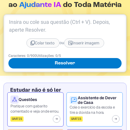
ao
Ajudante IA
do Toda Matéria
Insira ou cole sua questão (Ctrl + V). Depois,
aperte Resolver.
ou
Colar texto
Inserir imagem
Caracteres:
0
/
900
Utilizações:
0
/5
Resolver
Estudar não é só ler
Assistente de Dever
Questões
de Casa
Pratique com gabarito
Cole o exercício da escola e
comentado e veja onde errou.
tire a dúvida na hora.
GRÁTIS
GRÁTIS