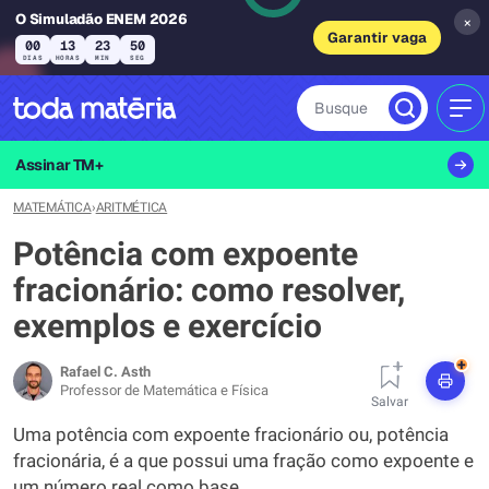
O Simuladão ENEM 2026
×
Garantir vaga
00
13
23
49
DIAS
HORAS
MIN
SEG
Busque
MEN
Assinar TM+
MATEMÁTICA
›
ARITMÉTICA
Potência com expoente
fracionário: como resolver,
exemplos e exercício
+
Rafael C. Asth
Professor de Matemática e Física
Salvar
Uma potência com expoente fracionário ou, potência
fracionária, é a que possui uma fração como expoente e
um número real como base.