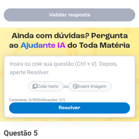
Validar resposta
Ainda com dúvidas? Pergunta
ao
Ajudante IA
do Toda Matéria
Insira ou cole sua questão (Ctrl + V). Depois,
aperte Resolver.
ou
Colar texto
Inserir imagem
Caracteres:
0
/
900
Utilizações:
0
/5
Resolver
Questão 5