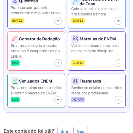
Questões
de Casa
Pratique com gabarito
Cole o exercício da escola e
comentado e veja onde errou.
tire a dúvida na hora.
GRÁTIS
GRÁTIS
Corretor de Redação
Matérias do ENEM
Envie sua redação e receba
Veja os conteúdos que mais
nota nas 5 competências do
caem em cada disciplina.
ENEM.
tm+
GRÁTIS
Simulados ENEM
Flashcards
Prova completa com correção
Revise no celular com cartões
e nota no padrão do ENEM.
feitos por professores.
tm+
NO APP
Este conteúdo foi útil?
Sim
Não