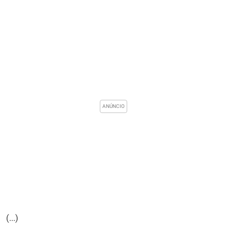
(...)