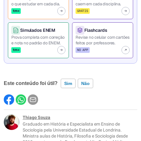
o que estudar em cada dia.
caem em cada disciplina.
tm+
GRÁTIS
Simulados ENEM
Flashcards
Prova completa com correção
Revise no celular com cartões
e nota no padrão do ENEM.
feitos por professores.
tm+
NO APP
Este conteúdo foi útil?
Sim
Não
Este conteúdo contém informação incorreta
Este conteúdo não tem a informação que procuro
Thiago Souza
Graduado em História e Especialista em Ensino de
Outro
Sociologia pela Universidade Estadual de Londrina.
Ministra aulas de História, Filosofia e Sociologia desde