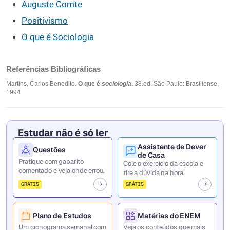
Auguste Comte
Positivismo
O que é Sociologia
Referências Bibliográficas
Martins, Carlos Benedito.
O que é
sociologia
.
38.ed. São Paulo: Brasiliense,
1994
Estudar não é só ler
Assistente de Dever
Questões
de Casa
Pratique com gabarito
Cole o exercício da escola e
comentado e veja onde errou.
tire a dúvida na hora.
GRÁTIS
GRÁTIS
Plano de Estudos
Matérias do ENEM
Um cronograma semanal com
Veja os conteúdos que mais