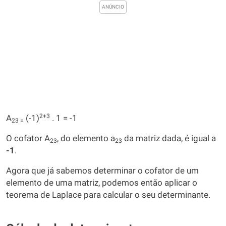
2+3
A
(-1)
. 1 = -1
23 =
O cofator A
, do elemento a
da matriz dada, é igual a
23
23
-1
.
Agora que já sabemos determinar o cofator de um
elemento de uma matriz, podemos então aplicar o
teorema de Laplace para calcular o seu determinante.