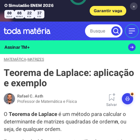
O Simuladão ENEM 2026
×
Garantir vaga
00
08
22
36
DIAS
HORAS
MIN
SEG
Busque
MEN
Assinar TM+
MATEMÁTICA
›
MATRIZES
Teorema de Laplace: aplicação
e exemplo
+
Rafael C. Asth
Professor de Matemática e Física
Salvar
O
Teorema de Laplace
é um método para calcular o
determinante de matrizes quadradas de ordem
n
, ou
seja, de qualquer ordem.