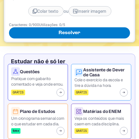
ou
Colar texto
Inserir imagem
Caracteres:
0
/
900
Utilizações:
0
/5
Resolver
Estudar não é só ler
Assistente de Dever
Questões
de Casa
Pratique com gabarito
Cole o exercício da escola e
comentado e veja onde errou.
tire a dúvida na hora.
GRÁTIS
GRÁTIS
Plano de Estudos
Matérias do ENEM
Um cronograma semanal com
Veja os conteúdos que mais
o que estudar em cada dia.
caem em cada disciplina.
tm+
GRÁTIS