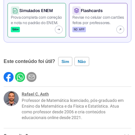
Simulados ENEM
Flashcards
Prova completa com correção
Revise no celular com cartões
e nota no padrão do ENEM.
feitos por professores.
tm+
NO APP
Este conteúdo foi útil?
Sim
Não
Este conteúdo contém informação incorreta
Este conteúdo não tem a informação que procuro
Rafael C. Asth
Professor de Matemática licenciado, pós-graduado em
Outro
Ensino da Matemática e da Física e Estatística. Atua
como professor desde 2006 e cria conteúdos
educacionais online desde 2021.