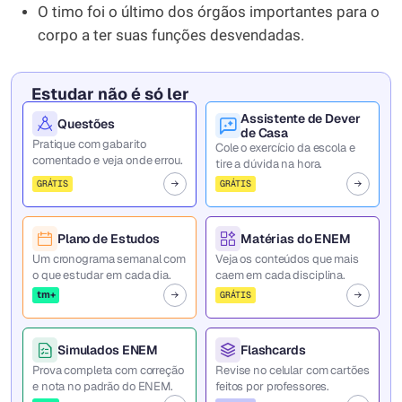
O timo foi o último dos órgãos importantes para o
corpo a ter suas funções desvendadas.
Estudar não é só ler
Assistente de Dever
Questões
de Casa
Pratique com gabarito
Cole o exercício da escola e
comentado e veja onde errou.
tire a dúvida na hora.
GRÁTIS
GRÁTIS
Plano de Estudos
Matérias do ENEM
Um cronograma semanal com
Veja os conteúdos que mais
o que estudar em cada dia.
caem em cada disciplina.
tm+
GRÁTIS
Simulados ENEM
Flashcards
Prova completa com correção
Revise no celular com cartões
e nota no padrão do ENEM.
feitos por professores.