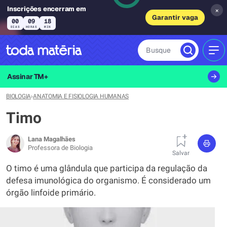
Inscrições encerram em
×
Garantir vaga
00
09
18
DIAS
HORAS
MIN
Busque
MEN
Assinar TM+
BIOLOGIA
›
ANATOMIA E FISIOLOGIA HUMANAS
Timo
Lana Magalhães
Professora de Biologia
Salvar
O timo é uma glândula que participa da regulação da
defesa imunológica do organismo. É considerado um
órgão linfoide primário.