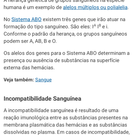
A herança genética de grupos sanguíneos na espécie
humana é um exemplo de
alelos múltiplos ou polialelia
.
No
Sistema ABO
existem três genes que irão atuar na
A
B
formação do tipo sanguíneo. São eles: I
I
e i.
Conforme o padrão da herança, os grupos sanguíneos
podem ser A, AB, B e O.
Os alelos dos genes para o Sistema ABO determinam a
presença ou ausência de substâncias na superfície
externa das hemácias.
Veja também:
Sangue
Incompatibilidade Sanguínea
A incompatibilidade sanguínea é resultado de uma
reação imunológica entre as substâncias presentes na
membrana plasmática das hemácias e as substâncias
dissolvidas no plasma. Em casos de incompatibilidade,