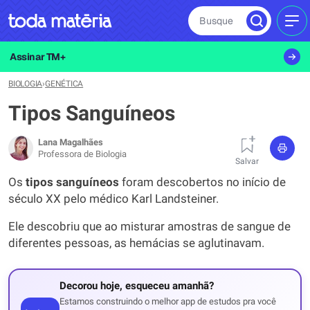
Busque
MEN
Assinar TM+
BIOLOGIA
›
GENÉTICA
Tipos Sanguíneos
Lana Magalhães
Professora de Biologia
Salvar
Os
tipos sanguíneos
foram descobertos no início de
século XX pelo médico Karl Landsteiner.
Ele descobriu que ao misturar amostras de sangue de
diferentes pessoas, as hemácias se aglutinavam.
Decorou hoje, esqueceu amanhã?
Estamos construindo o melhor app de estudos pra você