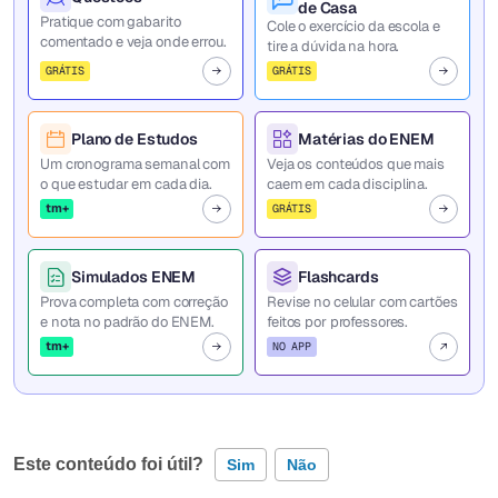
de Casa
Pratique com gabarito
Cole o exercício da escola e
comentado e veja onde errou.
tire a dúvida na hora.
GRÁTIS
GRÁTIS
Plano de Estudos
Matérias do ENEM
Um cronograma semanal com
Veja os conteúdos que mais
o que estudar em cada dia.
caem em cada disciplina.
tm+
GRÁTIS
Simulados ENEM
Flashcards
Prova completa com correção
Revise no celular com cartões
e nota no padrão do ENEM.
feitos por professores.
tm+
NO APP
Este conteúdo foi útil?
Sim
Não