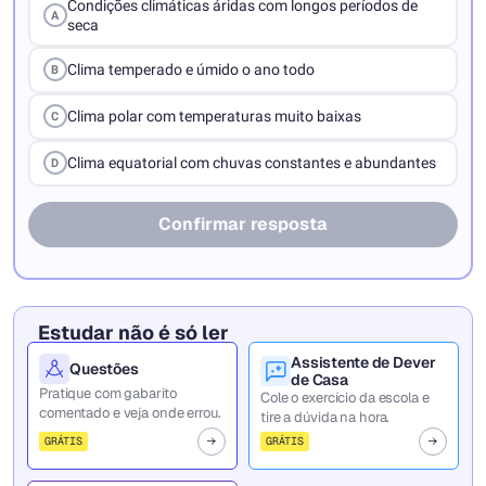
Condições climáticas áridas com longos períodos de
A
seca
Clima temperado e úmido o ano todo
B
Clima polar com temperaturas muito baixas
C
Clima equatorial com chuvas constantes e abundantes
D
Confirmar resposta
Estudar não é só ler
Assistente de Dever
Questões
de Casa
Pratique com gabarito
Cole o exercício da escola e
comentado e veja onde errou.
tire a dúvida na hora.
GRÁTIS
GRÁTIS