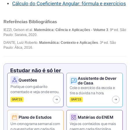
Cálculo do Coeficiente Angular: fórmula e exercícios
Referências Bibliográficas
IEZZI, Gelson et al.
Matemática: Ciência e Aplicações - Volume 3
. 9ª ed. São
Paulo: Saraiva, 2020.
DANTE, Luiz Roberto.
Matemática: Contexto e Aplicações
. 3ª ed. São
Paulo: Ática, 2016.
Estudar não é só ler
Assistente de Dever
Questões
de Casa
Pratique com gabarito
Cole o exercício da escola e
comentado e veja onde errou.
tire a dúvida na hora.
GRÁTIS
GRÁTIS
Plano de Estudos
Matérias do ENEM
Um cronograma semanal com
Veja os conteúdos que mais
o que estudar em cada dia.
caem em cada disciplina.