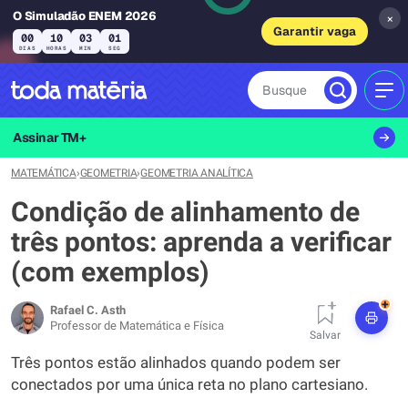
O Simuladão ENEM 2026
×
Garantir vaga
00
10
03
00
DIAS
HORAS
MIN
SEG
Busque
MEN
Assinar TM+
MATEMÁTICA
›
GEOMETRIA
›
GEOMETRIA ANALÍTICA
Condição de alinhamento de
três pontos: aprenda a verificar
(com exemplos)
+
Rafael C. Asth
Professor de Matemática e Física
Salvar
Três pontos estão alinhados quando podem ser
conectados por uma única reta no plano cartesiano.