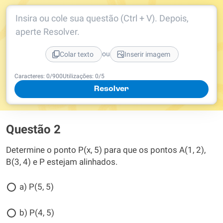
Insira ou cole sua questão (Ctrl + V). Depois,
aperte Resolver.
ou
Colar texto
Inserir imagem
Caracteres:
0
/
900
Utilizações:
0
/5
Resolver
Questão 2
Determine o ponto P(x, 5) para que os pontos A(1, 2),
B(3, 4) e P estejam alinhados.
a) P(5, 5)
b) P(4, 5)