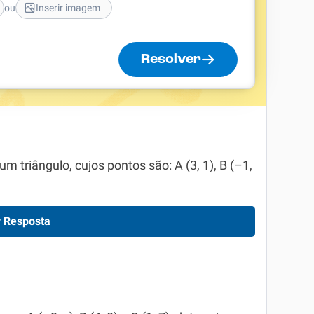
ou
Inserir imagem
Resolver
m triângulo, cujos pontos são: A (3, 1), B (–1,
 Resposta