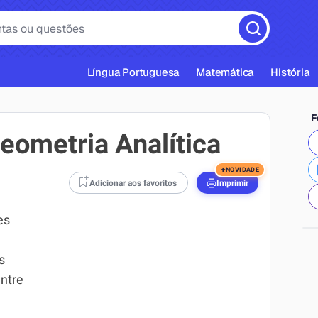
Língua Portuguesa
Matemática
História
F
eometria Analítica
+
NOVIDADE
Adicionar aos favoritos
Imprimir
cas ABNT
es
s
entre