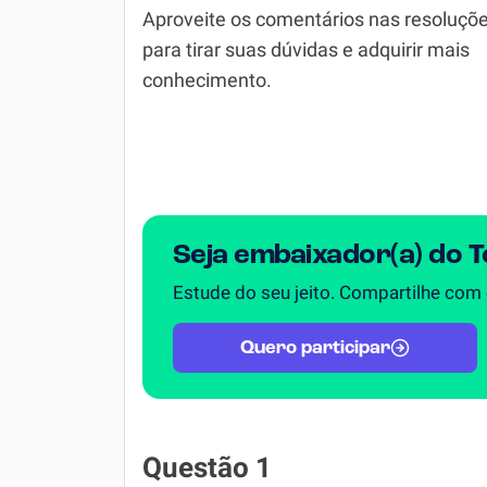
Química
Aproveite os comentários nas resoluçõ
para tirar suas dúvidas e adquirir mais
Todos os Exercícios
conhecimento.
Seja embaixador(a) do 
Estude do seu jeito. Compartilhe com
Quero participar
Questão 1