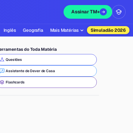
Assinar TM+
Inglês
Geografia
Mais Matérias
Simuladão 2026
Biologia
erramentas do Toda Matéria
Química
Questões
Física
Assistente de Dever de Casa
Filosofia
Flashcards
Literatura
Sociologia
Educação Física
Todas as Matérias