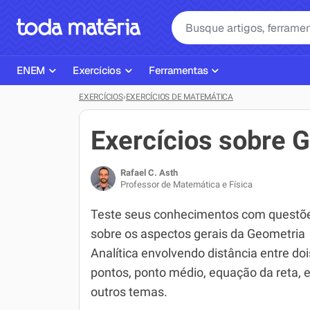
ENEM
Exercícios
Ferramentas
EXERCÍCIOS
›
EXERCÍCIOS DE MATEMÁTICA
Página Inicial ENEM
ENEM
Ajudante de Dever de Casa
Plano de Estudos
Matemática
Corretor de Redação
Exercícios sobre G
Matérias do ENEM
Português
Exercícios
Rafael C. Asth
Corretor de Redação
História
Gerador Referências Bibliográfi
Professor de Matemática e Física
Exercícios ENEM
Biologia
Teste seus conhecimentos com questõ
sobre os aspectos gerais da Geometria
Simulados ENEM
Inglês
Analítica envolvendo distância entre doi
Tira Dúvidas
Geografia
pontos, ponto médio, equação da reta, 
outros temas.
Simulador SiSU
Física