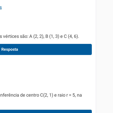
s
értices são: A (2, 2), B (1, 3) e C (4, 6).
 Resposta
erência de centro C(2, 1) e raio r = 5, na