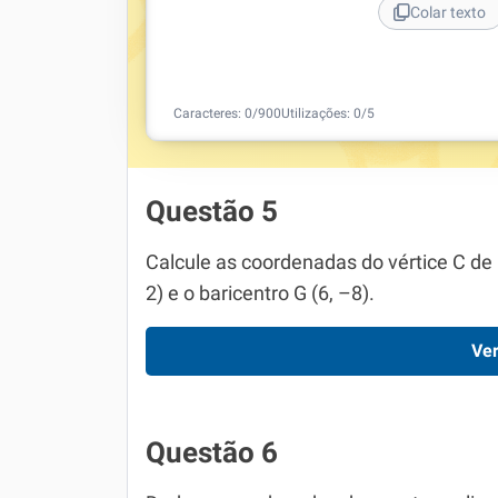
Colar texto
Caracteres:
0
/
900
Utilizações:
0
/5
Questão 5
Calcule as coordenadas do vértice C de u
2) e o baricentro G (6, –8).
Ver
Questão 6