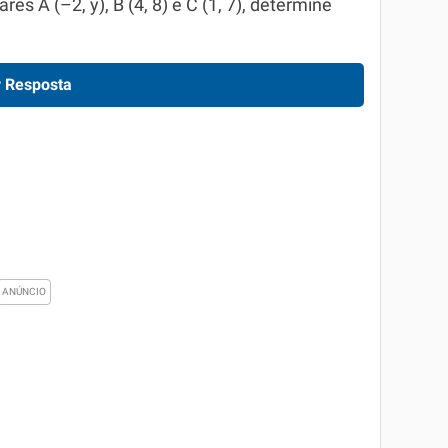
s A (–2, y), B (4, 8) e C (1, 7), determine
 Resposta