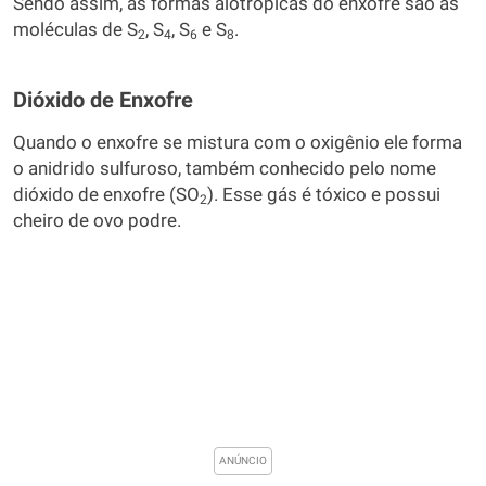
Sendo assim, as formas alotrópicas do enxofre são as
moléculas de S
, S
, S
e S
.
2
4
6
8
Dióxido de Enxofre
Quando o enxofre se mistura com o oxigênio ele forma
o anidrido sulfuroso, também conhecido pelo nome
dióxido de enxofre (SO
). Esse gás é tóxico e possui
2
cheiro de ovo podre.