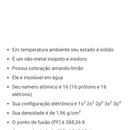
Em temperatura ambiente seu estado é sólido
É um não-metal insípido e inodoro
Possui coloração amarelo-limão
Ele é insolúvel em água
Seu número atômico é 16 (16 prótons e 16
elétrons)
2
2
6
2
4
Sua configuração eletrônica é 1s
2s
2p
3s
3p
3
Sua densidade é de 1,96 g/cm
O ponto de fusão (PF) é 388,36 K