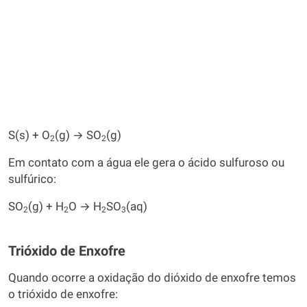
S(s) + O
(g) → SO
(g)
2
2
Em contato com a água ele gera o ácido sulfuroso ou
sulfúrico:
SO
(g) + H
O → H
SO
(aq)
2
2
2
3
Trióxido de Enxofre
Quando ocorre a oxidação do dióxido de enxofre temos
o trióxido de enxofre: