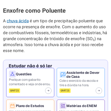
Enxofre como Poluente
A
chuva ácida
é um tipo de precipitação poluente que
ocorre na presença de enxofre. Com o aumento do uso
de combustíveis fósseis, termoelétricas e indústrias, há
grande concentração de trióxido de enxofre (SO
) na
3
atmosfera. Isso torna a chuva ácida e por isso recebe
esse nome.
Estudar não é só ler
Assistente de Dever
Questões
de Casa
Pratique com gabarito
Cole o exercício da escola e
comentado e veja onde errou.
tire a dúvida na hora.
GRÁTIS
GRÁTIS
Plano de Estudos
Matérias do ENEM