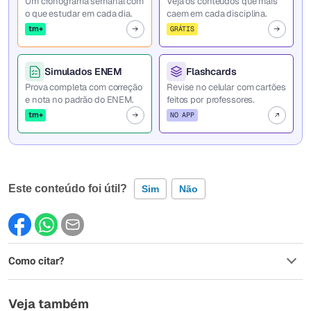
Um cronograma semanal com
Veja os conteúdos que mais
o que estudar em cada dia.
caem em cada disciplina.
tm+
GRÁTIS
Simulados ENEM
Flashcards
Prova completa com correção
Revise no celular com cartões
e nota no padrão do ENEM.
feitos por professores.
tm+
NO APP
Este conteúdo foi útil?
Sim
Não
Este conteúdo contém informação incorreta
Como citar?
Este conteúdo não tem a informação que procuro
Outro
Veja também