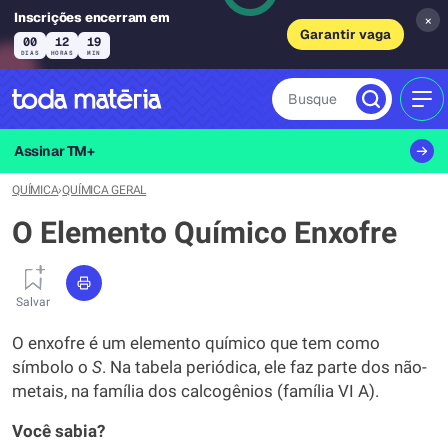
Inscrições encerram em
×
Garantir vaga
00
12
19
DIAS
HORAS
MIN
Busque
MEN
Assinar TM+
QUÍMICA
›
QUÍMICA GERAL
O Elemento Químico Enxofre
Salvar
O enxofre é um elemento químico que tem como
símbolo o
S
. Na tabela periódica, ele faz parte dos não-
metais, na família dos calcogênios (família VI A).
Você sabia?