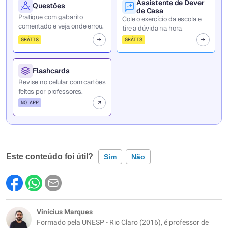
Assistente de Dever
Questões
de Casa
Pratique com gabarito
Cole o exercício da escola e
comentado e veja onde errou.
tire a dúvida na hora.
GRÁTIS
GRÁTIS
Flashcards
Revise no celular com cartões
feitos por professores.
NO APP
Este conteúdo foi útil?
Sim
Não
Este conteúdo contém informação incorreta
Este conteúdo não tem a informação que procuro
Vinícius Marques
Formado pela UNESP - Rio Claro (2016), é professor de