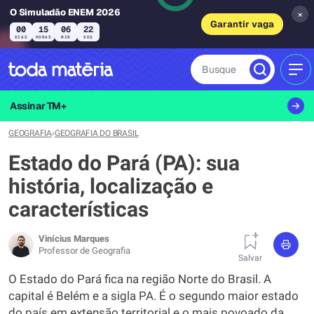
O Simuladão ENEM 2026
×
Garantir vaga
00
15
06
21
DIAS
HORAS
MIN
SEG
Busque
MEN
Assinar TM+
GEOGRAFIA
›
GEOGRAFIA DO BRASIL
Estado do Pará (PA): sua
história, localização e
características
Vinícius Marques
Professor de Geografia
Salvar
O Estado do Pará fica na região Norte do Brasil. A
capital é Belém e a sigla PA. É o segundo maior estado
do país em extensão territorial e o mais povoado da