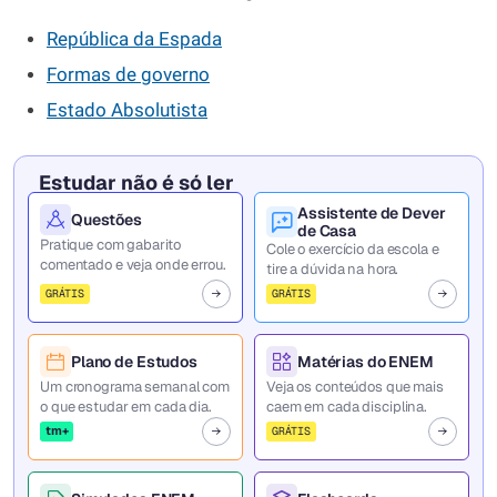
República da Espada
Formas de governo
Estado Absolutista
Estudar não é só ler
Assistente de Dever
Questões
de Casa
Pratique com gabarito
Cole o exercício da escola e
comentado e veja onde errou.
tire a dúvida na hora.
GRÁTIS
GRÁTIS
Plano de Estudos
Matérias do ENEM
Um cronograma semanal com
Veja os conteúdos que mais
o que estudar em cada dia.
caem em cada disciplina.
tm+
GRÁTIS