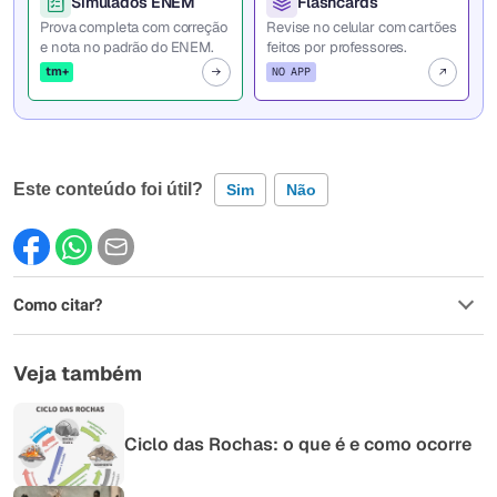
Simulados ENEM
Flashcards
Prova completa com correção
Revise no celular com cartões
e nota no padrão do ENEM.
feitos por professores.
tm+
NO APP
Este conteúdo foi útil?
Sim
Não
Este conteúdo contém informação incorreta
Como citar?
Este conteúdo não tem a informação que procuro
Outro
Veja também
Ciclo das Rochas: o que é e como ocorre