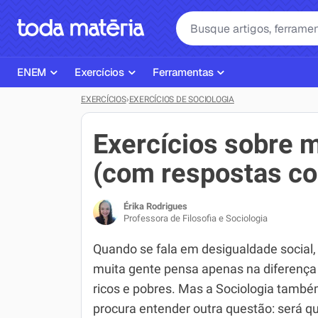
ENEM
Exercícios
Ferramentas
EXERCÍCIOS
›
EXERCÍCIOS DE SOCIOLOGIA
Página Inicial ENEM
ENEM
Ajudante de Dever de Casa
Plano de Estudos
Matemática
Corretor de Redação
Exercícios sobre m
Matérias do ENEM
Português
Exercícios
(com respostas c
Corretor de Redação
História
Gerador Referências Bibliográfi
Érika Rodrigues
Exercícios ENEM
Biologia
Professora de Filosofia e Sociologia
Simulados ENEM
Inglês
Quando se fala em desigualdade social,
muita gente pensa apenas na diferença
Tira Dúvidas
Geografia
ricos e pobres. Mas a Sociologia tamb
Simulador SiSU
Física
procura entender outra questão: será q