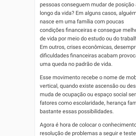
pessoas conseguem mudar de posição 
Química
longo da vida? Em alguns casos, algué
Todos os Exercícios
nasce em uma família com poucas
condições financeiras e consegue melh
de vida por meio do estudo ou do trabal
Em outros, crises econômicas, desemp
dificuldades financeiras acabam provo
uma queda no padrão de vida.
Esse movimento recebe o nome de mobil
vertical, quando existe ascensão ou des
muda de ocupação ou espaço social sem
fatores como escolaridade, herança fam
bastante essas possibilidades.
Agora é hora de colocar o conhecimento
resolução de problemas a seguir e test