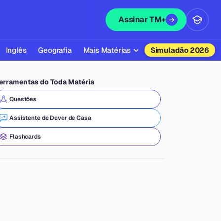
Assinar TM+
Inglês
Geografia
Mais Matérias
Simuladão 2026
Biologia
erramentas do Toda Matéria
Química
Questões
Física
Assistente de Dever de Casa
Filosofia
Flashcards
Literatura
Sociologia
Educação Física
Todas as Matérias