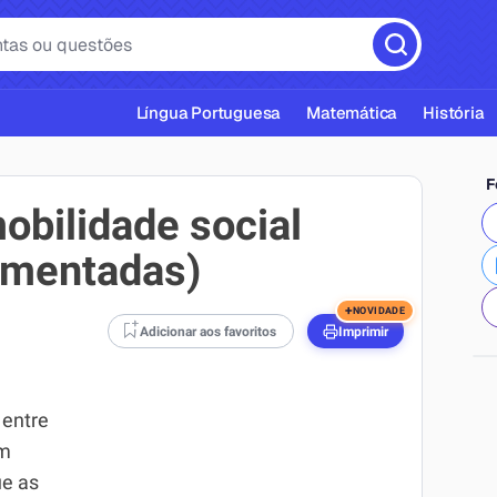
Língua Portuguesa
Matemática
História
F
obilidade social
omentadas)
cas ABNT
+
NOVIDADE
Adicionar aos favoritos
Imprimir
 entre
ém
ue as