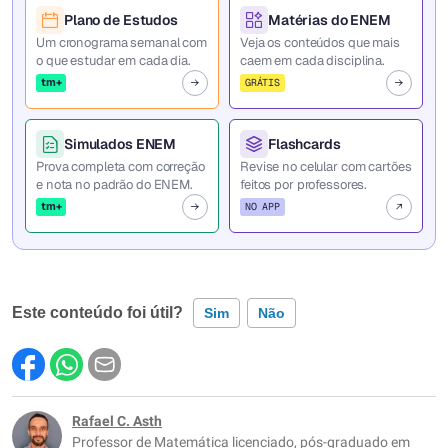
Plano de Estudos
Matérias do ENEM
Um cronograma semanal com
Veja os conteúdos que mais
o que estudar em cada dia.
caem em cada disciplina.
tm+
GRÁTIS
Simulados ENEM
Flashcards
Prova completa com correção
Revise no celular com cartões
e nota no padrão do ENEM.
feitos por professores.
tm+
NO APP
Este conteúdo foi útil?
Sim
Não
Este conteúdo contém informação incorreta
Este conteúdo não tem a informação que procuro
Rafael C. Asth
Professor de Matemática licenciado, pós-graduado em