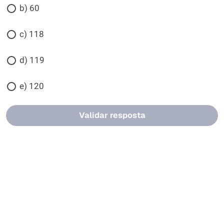
b) 60
c) 118
d) 119
e) 120
Validar resposta