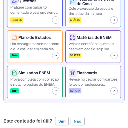
Questões
de Casa
Pratique com gabarito
Cole o exercício da escola e
comentado e veja onde errou.
tire a dúvida na hora.
GRÁTIS
GRÁTIS
Plano de Estudos
Matérias do ENEM
Um cronograma semanal com
Veja os conteúdos que mais
o que estudar em cada dia.
caem em cada disciplina.
tm+
GRÁTIS
Simulados ENEM
Flashcards
Prova completa com correção
Revise no celular com cartões
e nota no padrão do ENEM.
feitos por professores.
tm+
NO APP
Este conteúdo foi útil?
Sim
Não