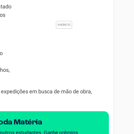
atado
 os
 o
hos,
m expedições em busca de mão de obra,
Toda Matéria
 outros estudantes. Ganhe prêmios.