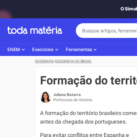
O Simu
ENEM
Exercícios
Ferramentas
GEOGRAFIA
›
GEOGRAFIA DO BRASIL
Página Inicial ENEM
ENEM
Ajudante de Dever de Casa
Plano de Estudos
Matemática
Corretor de Redação
Formação do territó
Matérias do ENEM
Português
Exercícios
Juliana Bezerra
Corretor de Redação
História
Gerador Referências Bibliográfi
Professora de História
Exercícios ENEM
Biologia
A formação do território brasileiro com
antes da chegada dos portugueses.
Simulados ENEM
Inglês
Para evitar conflitos entre Espanha e
Tira Dúvidas
Geografia