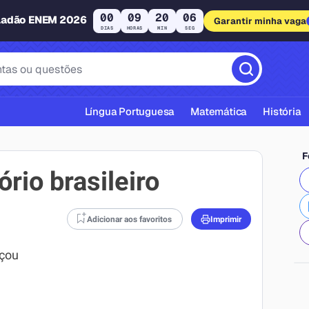
00
09
20
05
ladão ENEM 2026
Garantir minha vaga
DIAS
HORAS
MIN
SEG
Língua Portuguesa
Matemática
História
F
rio brasileiro
Adicionar aos favoritos
Imprimir
cas ABNT
eçou