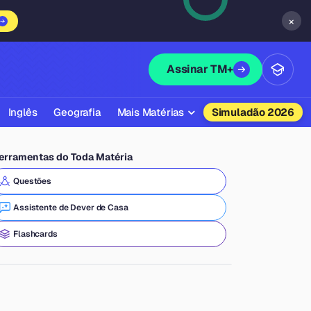
×
Assinar TM+
Inglês
Geografia
Mais Matérias
Simuladão 2026
Biologia
erramentas do Toda Matéria
Química
Questões
Física
Assistente de Dever de Casa
Filosofia
Flashcards
Literatura
Sociologia
Educação Física