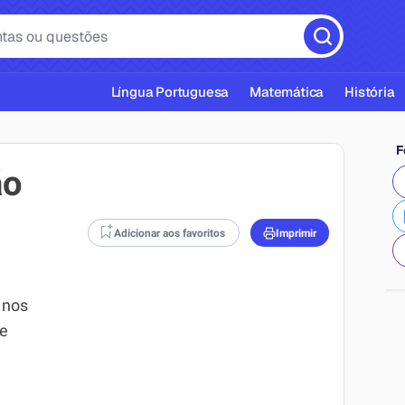
Língua Portuguesa
Matemática
História
F
ão
Adicionar aos favoritos
Imprimir
cas ABNT
 nos
 e