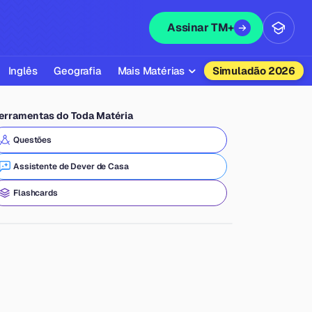
Assinar TM+
Inglês
Geografia
Mais Matérias
Simuladão 2026
Biologia
erramentas do Toda Matéria
Química
Questões
Física
Assistente de Dever de Casa
Filosofia
Flashcards
Literatura
Sociologia
Educação Física
Todas as Matérias