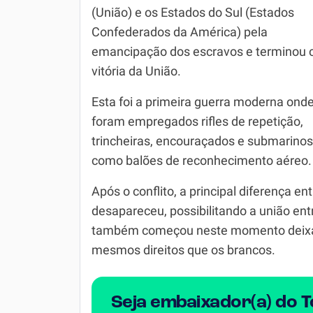
Química
(União) e os Estados do Sul (Estados
Confederados da América) pela
Todos os Exercícios
emancipação dos escravos e terminou 
vitória da União.
Esta foi a primeira guerra moderna ond
foram empregados rifles de repetição,
trincheiras, encouraçados e submarino
como balões de reconhecimento aéreo.
Após o conflito, a principal diferença en
desapareceu, possibilitando a união ent
também começou neste momento deixan
mesmos direitos que os brancos.
Seja embaixador(a) do 