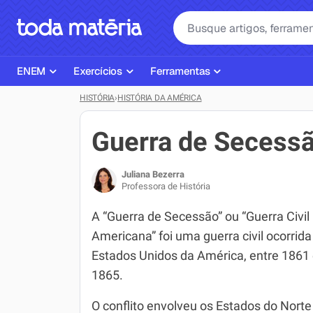
ENEM
Exercícios
Ferramentas
HISTÓRIA
›
HISTÓRIA DA AMÉRICA
Página Inicial ENEM
ENEM
Ajudante de Dever de Casa
Plano de Estudos
Matemática
Corretor de Redação
Guerra de Secess
Matérias do ENEM
Português
Exercícios
Juliana Bezerra
Corretor de Redação
História
Gerador Referências Bibliográfi
Professora de História
Exercícios ENEM
Biologia
A “Guerra de Secessão” ou “Guerra Civil
Americana” foi uma guerra civil ocorrida
Simulados ENEM
Inglês
Estados Unidos da América, entre 1861
Tira Dúvidas
Geografia
1865.
Simulador SiSU
Física
O conflito envolveu os Estados do Norte