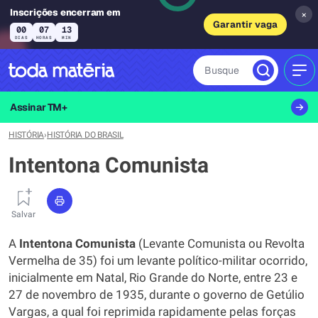
Inscrições encerram em
×
Garantir vaga
00
07
13
DIAS
HORAS
MIN
Busque
MEN
Assinar TM+
HISTÓRIA
›
HISTÓRIA DO BRASIL
Intentona Comunista
Salvar
A
Intentona Comunista
(Levante Comunista ou Revolta
Vermelha de 35) foi um levante político-militar ocorrido,
inicialmente em Natal, Rio Grande do Norte, entre 23 e
27 de novembro de 1935, durante o governo de Getúlio
Vargas, a qual foi reprimida rapidamente pelas forças