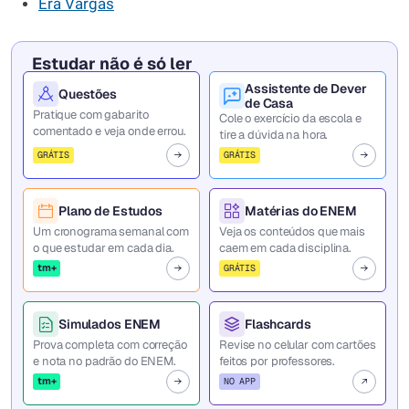
Era Vargas
Estudar não é só ler
Assistente de Dever
Questões
de Casa
Pratique com gabarito
Cole o exercício da escola e
comentado e veja onde errou.
tire a dúvida na hora.
GRÁTIS
GRÁTIS
Plano de Estudos
Matérias do ENEM
Um cronograma semanal com
Veja os conteúdos que mais
o que estudar em cada dia.
caem em cada disciplina.
tm+
GRÁTIS
Simulados ENEM
Flashcards
Prova completa com correção
Revise no celular com cartões
e nota no padrão do ENEM.
feitos por professores.
tm+
NO APP