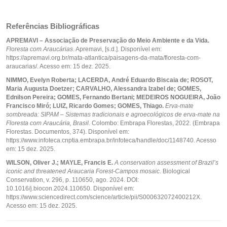
Referências Bibliográficas
APREMAVI – Associação de Preservação do Meio Ambiente e da Vida.
Floresta com Araucárias
. Apremavi, [s.d.]. Disponível em:
https://apremavi.org.br/mata-atlantica/paisagens-da-mata/floresta-com-
araucarias/. Acesso em: 15 dez. 2025.
NIMMO, Evelyn Roberta; LACERDA, André Eduardo Biscaia de; ROSOT,
Maria Augusta Doetzer; CARVALHO, Alessandra Izabel de; GOMES,
Ednilson Pereira; GOMES, Fernando Bertani; MEDEIROS NOGUEIRA, João
Francisco Miró; LUIZ, Ricardo Gomes; GOMES, Thiago.
Erva-mate
sombreada: SIPAM – Sistemas tradicionais e agroecológicos de erva-mate na
Floresta com Araucária, Brasil.
Colombo: Embrapa Florestas, 2022. (Embrapa
Florestas. Documentos, 374). Disponível em:
https://www.infoteca.cnptia.embrapa.br/infoteca/handle/doc/1148740. Acesso
em: 15 dez. 2025.
WILSON, Oliver J.; MAYLE, Francis E.
A conservation assessment of Brazil’s
iconic and threatened Araucaria Forest-Campos mosaic
. Biological
Conservation, v. 296, p. 110650, ago. 2024. DOI:
10.1016/j.biocon.2024.110650. Disponível em:
https://www.sciencedirect.com/science/article/pii/S000632072400212X.
Acesso em: 15 dez. 2025.