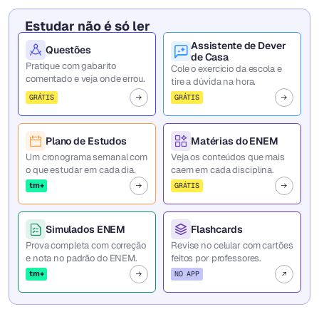
Estudar não é só ler
Assistente de Dever
Questões
de Casa
Pratique com gabarito
Cole o exercício da escola e
comentado e veja onde errou.
tire a dúvida na hora.
GRÁTIS
GRÁTIS
Plano de Estudos
Matérias do ENEM
Um cronograma semanal com
Veja os conteúdos que mais
o que estudar em cada dia.
caem em cada disciplina.
tm+
GRÁTIS
Simulados ENEM
Flashcards
Prova completa com correção
Revise no celular com cartões
e nota no padrão do ENEM.
feitos por professores.
tm+
NO APP