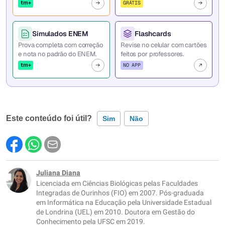
tm+
GRÁTIS
Simulados ENEM
Flashcards
Prova completa com correção
Revise no celular com cartões
e nota no padrão do ENEM.
feitos por professores.
tm+
NO APP
Este conteúdo foi útil?
Sim
Não
Este conteúdo contém informação incorreta
Este conteúdo não tem a informação que procuro
Juliana Diana
Licenciada em Ciências Biológicas pelas Faculdades
Outro
Integradas de Ourinhos (FIO) em 2007. Pós-graduada
em Informática na Educação pela Universidade Estadual
de Londrina (UEL) em 2010. Doutora em Gestão do
Conhecimento pela UFSC em 2019.