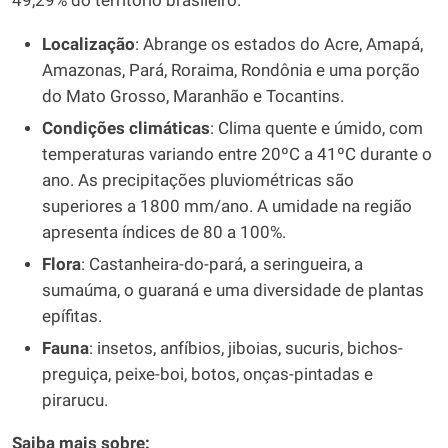
49,29% do território brasileiro.
Localização
: Abrange os estados do Acre, Amapá,
Amazonas, Pará, Roraima, Rondônia e uma porção
do Mato Grosso, Maranhão e Tocantins.
Condições climáticas
: Clima quente e úmido, com
temperaturas variando entre 20ºC a 41ºC durante o
ano. As precipitações pluviométricas são
superiores a 1800 mm/ano. A umidade na região
apresenta índices de 80 a 100%.
Flora
: Castanheira-do-pará, a seringueira, a
sumaúma, o guaraná e uma diversidade de plantas
epífitas.
Fauna
: insetos, anfíbios, jiboias, sucuris, bichos-
preguiça, peixe-boi, botos, onças-pintadas e
pirarucu.
Saiba mais sobre: