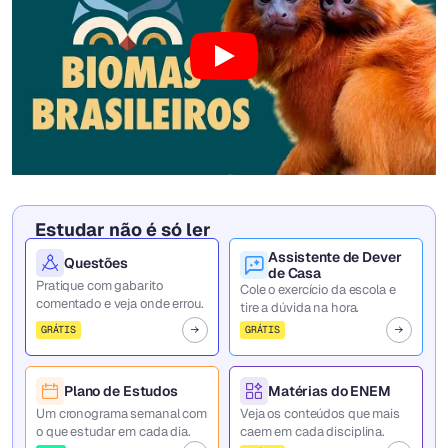
Estudar não é só ler
Assistente de Dever
Questões
de Casa
Pratique com gabarito
Cole o exercício da escola e
comentado e veja onde errou.
tire a dúvida na hora.
GRÁTIS
GRÁTIS
Plano de Estudos
Matérias do ENEM
Um cronograma semanal com
Veja os conteúdos que mais
o que estudar em cada dia.
caem em cada disciplina.