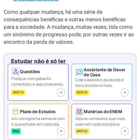
Como qualquer mudança, há uma série de
consequências benéficas e outras menos benéficas
para a sociedade. A mudança, muitas vezes, tida como
um sinônimo de progresso pode, por outras vezes ir ao
encontro da perda de valores.
Estudar não é só ler
Assistente de Dever
Questões
de Casa
Pratique com gabarito
Cole o exercício da escola e
comentado e veja onde errou.
tire a dúvida na hora.
GRÁTIS
GRÁTIS
Plano de Estudos
Matérias do ENEM
Um cronograma semanal com
Veja os conteúdos que mais
o que estudar em cada dia.
caem em cada disciplina.
tm+
GRÁTIS