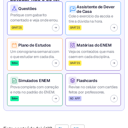
Assistente de Dever
Questões
de Casa
Pratique com gabarito
Cole o exercício da escola e
comentado e veja onde errou.
tire a dúvida na hora.
GRÁTIS
GRÁTIS
Plano de Estudos
Matérias do ENEM
Um cronograma semanal com
Veja os conteúdos que mais
o que estudar em cada dia.
caem em cada disciplina.
tm+
GRÁTIS
Simulados ENEM
Flashcards
Prova completa com correção
Revise no celular com cartões
e nota no padrão do ENEM.
feitos por professores.
tm+
NO APP