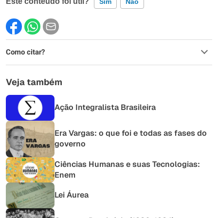
Este conteúdo foi útil?
Sim
Não
Este conteúdo contém informação incorreta
Como citar?
Este conteúdo não tem a informação que procuro
Outro
Veja também
Ação Integralista Brasileira
Era Vargas: o que foi e todas as fases do
governo
Ciências Humanas e suas Tecnologias:
Enem
Lei Áurea