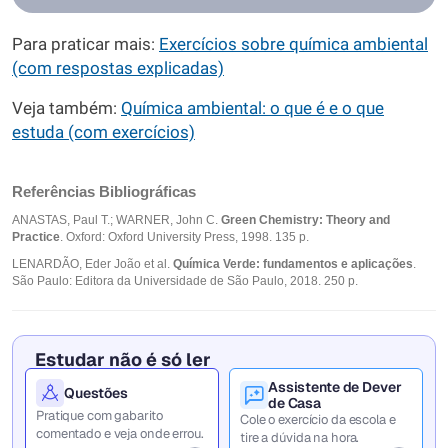
Para praticar mais:
Exercícios sobre química ambiental
(com respostas explicadas)
Veja também:
Química ambiental: o que é e o que
estuda (com exercícios)
Referências Bibliográficas
ANASTAS, Paul T.; WARNER, John C.
Green Chemistry: Theory and
Practice
. Oxford: Oxford University Press, 1998. 135 p.
LENARDÃO, Eder João et al.
Química Verde: fundamentos e aplicações
.
São Paulo: Editora da Universidade de São Paulo, 2018. 250 p.
Estudar não é só ler
Assistente de Dever
Questões
de Casa
Pratique com gabarito
Cole o exercício da escola e
comentado e veja onde errou.
tire a dúvida na hora.