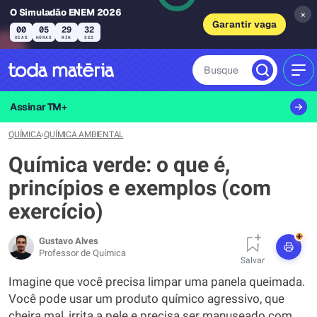
O Simuladão ENEM 2026
×
Garantir vaga
00
05
29
31
DIAS
HORAS
MIN
SEG
Busque
MEN
Assinar TM+
QUÍMICA
›
QUÍMICA AMBIENTAL
Química verde: o que é,
princípios e exemplos (com
exercício)
+
Gustavo Alves
Professor de Química
Salvar
Imagine que você precisa limpar uma panela queimada.
Você pode usar um produto químico agressivo, que
cheira mal, irrita a pele e precisa ser manuseado com