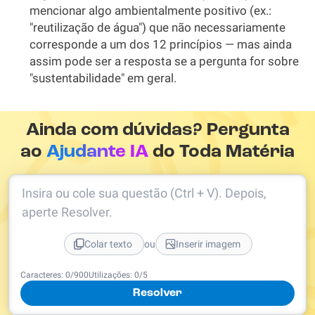
mencionar algo ambientalmente positivo (ex.:
"reutilização de água") que não necessariamente
corresponde a um dos 12 princípios — mas ainda
assim pode ser a resposta se a pergunta for sobre
"sustentabilidade" em geral.
Ainda com dúvidas? Pergunta
ao
Ajudante IA
do Toda Matéria
Insira ou cole sua questão (Ctrl + V). Depois,
aperte Resolver.
ou
Colar texto
Inserir imagem
Caracteres:
0
/
900
Utilizações:
0
/5
Resolver