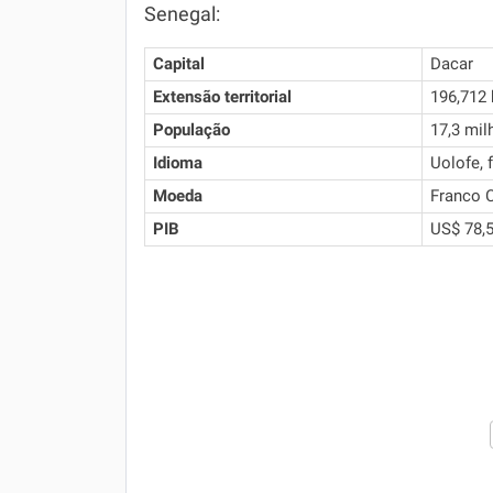
Senegal:
Capital
Dacar
Extensão territorial
196,712
População
17,3 mil
Idioma
Uolofe, 
Moeda
Franco 
PIB
US$ 78,5