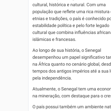
cultural, histórica e natural. Com uma
Simulador SiSU
Física
população que reflete uma rica mistura
etnias e tradições, o país é conhecido p
Química
estabilidade política e pelo forte legado
Todos os Exercícios
cultural que combina influências african
islâmicas e francesas.
Ao longo de sua história, o Senegal
desempenhou um papel significativo ta
na África quanto no cenário global, des
tempos dos antigos impérios até a sua l
pela independência.
Atualmente, o Senegal tem uma economia
na mineração, com destaque para o cres
O país possui também um ambiente natura