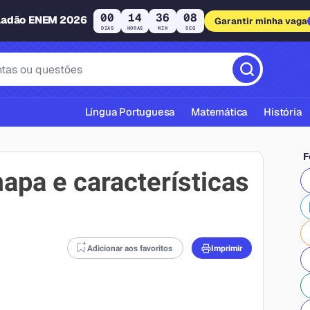
00
14
36
07
ladão ENEM 2026
Garantir minha vaga
DIAS
HORAS
MIN
SEG
Língua Portuguesa
Matemática
História
F
mapa e características
cas ABNT
Adicionar aos favoritos
Imprimir