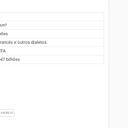
 km²
hões
francês e outros dialetos.
CFA
47 bilhões