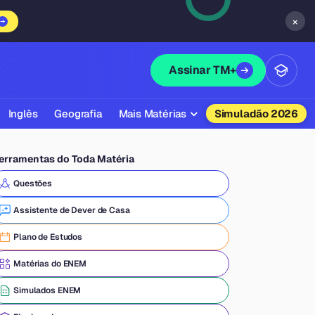
×
Assinar TM+
Inglês
Geografia
Mais Matérias
Simuladão 2026
Biologia
erramentas do Toda Matéria
Química
Questões
Física
Assistente de Dever de Casa
Filosofia
Plano de Estudos
Literatura
Matérias do ENEM
Sociologia
Simulados ENEM
Educação Física