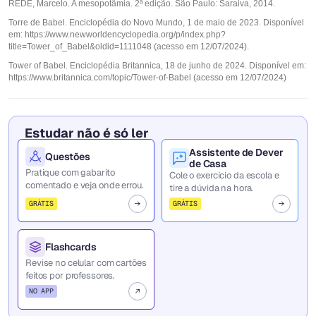
REDE, Marcelo. A mesopotâmia. 2ª edição. São Paulo: Saraiva, 2014.
Torre de Babel. Enciclopédia do Novo Mundo, 1 de maio de 2023. Disponível
em: https://www.newworldencyclopedia.org/p/index.php?
title=Tower_of_Babel&oldid=1111048 (acesso em 12/07/2024).
Tower of Babel. Enciclopédia Britannica, 18 de junho de 2024. Disponível em:
https://www.britannica.com/topic/Tower-of-Babel (acesso em 12/07/2024)
Estudar não é só ler
Assistente de Dever
Questões
de Casa
Pratique com gabarito
Cole o exercício da escola e
comentado e veja onde errou.
tire a dúvida na hora.
GRÁTIS
GRÁTIS
Flashcards
Revise no celular com cartões
feitos por professores.
NO APP