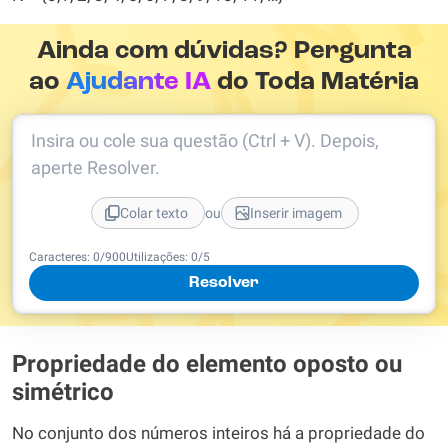
Ainda com dúvidas? Pergunta
ao
Ajudante IA
do Toda Matéria
Insira ou cole sua questão (Ctrl + V). Depois,
aperte Resolver.
ou
Colar texto
Inserir imagem
Caracteres:
0
/
900
Utilizações:
0
/5
Resolver
Propriedade do elemento oposto ou
simétrico
No conjunto dos números inteiros há a propriedade do