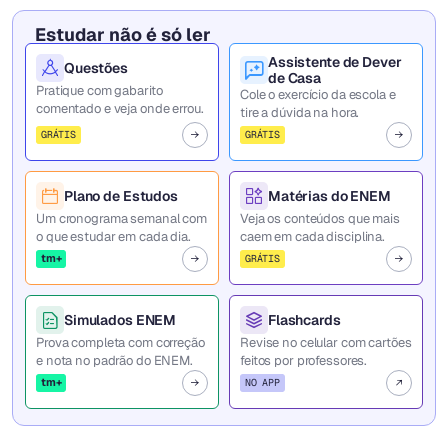
Estudar não é só ler
Assistente de Dever
Questões
de Casa
Pratique com gabarito
Cole o exercício da escola e
comentado e veja onde errou.
tire a dúvida na hora.
GRÁTIS
GRÁTIS
Plano de Estudos
Matérias do ENEM
Um cronograma semanal com
Veja os conteúdos que mais
o que estudar em cada dia.
caem em cada disciplina.
tm+
GRÁTIS
Simulados ENEM
Flashcards
Prova completa com correção
Revise no celular com cartões
e nota no padrão do ENEM.
feitos por professores.
tm+
NO APP