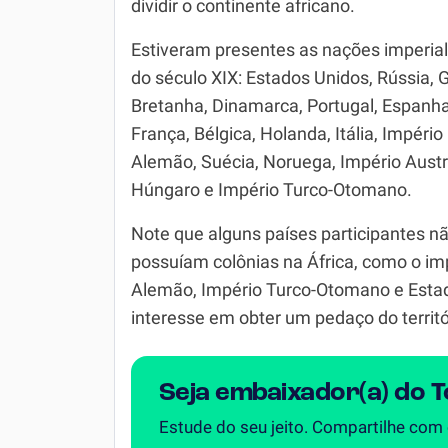
dividir o continente africano.
Simulador SiSU
Física
Estiveram presentes as nações imperial
Química
do século XIX: Estados Unidos, Rússia, G
Bretanha, Dinamarca, Portugal, Espanha
Todos os Exercícios
França, Bélgica, Holanda, Itália, Império
Alemão, Suécia, Noruega, Império Austr
Húngaro e Império Turco-Otomano.
Note que alguns países participantes n
possuíam colônias na África, como o im
Alemão, Império Turco-Otomano e Estad
interesse em obter um pedaço do territó
Seja embaixador(a) do 
Estude do seu jeito. Compartilhe com