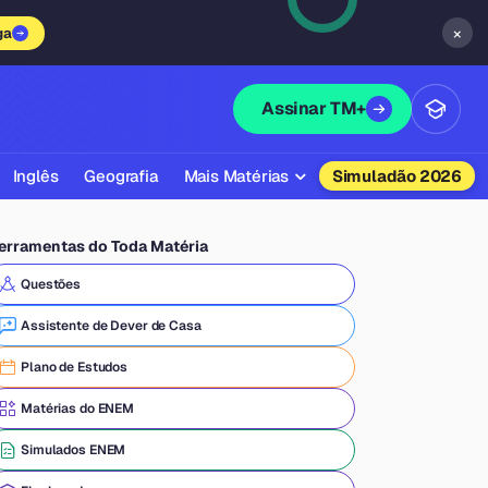
×
ga
Assinar TM+
Inglês
Geografia
Mais Matérias
Simuladão 2026
Biologia
erramentas do Toda Matéria
Química
Questões
Física
Assistente de Dever de Casa
Filosofia
Plano de Estudos
Literatura
Matérias do ENEM
Sociologia
Simulados ENEM
Educação Física