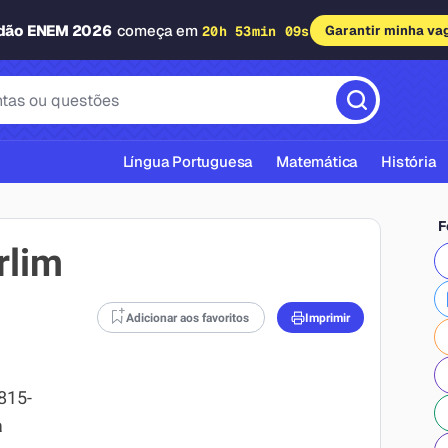
adão ENEM 2026
começa em
20h 53min 08s
Garantir minha va
Língua Portuguesa
Matemática
História
F
rlim
Adicionar aos favoritos
Imprimir
cas ABNT
815-
a