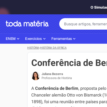
O Simul
ENEM
Exercícios
Ferramentas
HISTÓRIA
›
HISTÓRIA DA ÁFRICA
Página Inicial ENEM
ENEM
Ajudante de Dever de Casa
Plano de Estudos
Matemática
Corretor de Redação
Conferência de Be
Matérias do ENEM
Português
Exercícios
Juliana Bezerra
Corretor de Redação
História
Gerador Referências Bibliográfi
Professora de História
Exercícios ENEM
Biologia
A
Conferência de Berlim
, proposta pelo
Chanceler alemão Otto von Bismarck (1
Simulados ENEM
Inglês
1898), foi uma reunião entre países par
Tira Dúvidas
Geografia