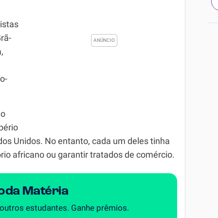
istas
rã-
,
o-
ão
pério
os Unidos. No entanto, cada um deles tinha
rio africano ou garantir tratados de comércio.
Toda Matéria
 outros estudantes. Ganhe prêmios.