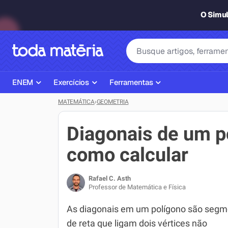
O Simu
ENEM
Exercícios
Ferramentas
MATEMÁTICA
›
GEOMETRIA
Página Inicial ENEM
ENEM
Ajudante de Dever de Casa
Plano de Estudos
Matemática
Corretor de Redação
Diagonais de um p
Matérias do ENEM
Português
Exercícios
como calcular
Corretor de Redação
História
Gerador Referências Bibliográfi
Rafael C. Asth
Exercícios ENEM
Biologia
Professor de Matemática e Física
Simulados ENEM
Inglês
As diagonais em um polígono são segm
de reta que ligam dois vértices não
Tira Dúvidas
Geografia