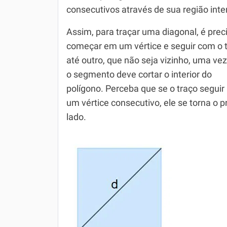
consecutivos através de sua região inte
Simulador SiSU
Física
Assim, para traçar uma diagonal, é prec
Química
começar em um vértice e seguir com o 
Todos os Exercícios
até outro, que não seja vizinho, uma ve
o segmento deve cortar o interior do
polígono. Perceba que se o traço seguir
um vértice consecutivo, ele se torna o p
lado.