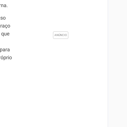
rna.
iso
traço
z que
 para
róprio