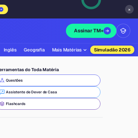
×
Assinar TM+
Inglês
Geografia
Mais Matérias
Simuladão 2026
Biologia
erramentas do Toda Matéria
Química
Questões
Física
Assistente de Dever de Casa
Filosofia
Flashcards
Literatura
Sociologia
Educação Física