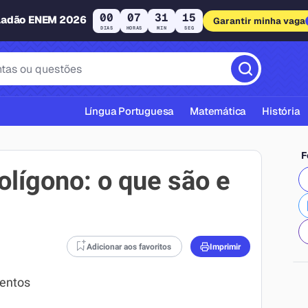
00
07
31
14
ladão ENEM 2026
Garantir minha vaga
DIAS
HORAS
MIN
SEG
Língua Portuguesa
Matemática
História
F
olígono: o que são e
cas ABNT
Adicionar aos favoritos
Imprimir
entos